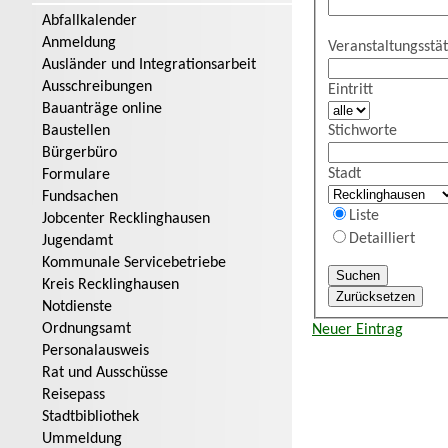
Abfallkalender
Anmeldung
Veranstaltungsstät
Ausländer und Integrationsarbeit
Ausschreibungen
Eintritt
Bauanträge online
Stichworte
Baustellen
Bürgerbüro
Stadt
Formulare
Fundsachen
Liste
Jobcenter Recklinghausen
Detailliert
Jugendamt
Kommunale Servicebetriebe
Kreis Recklinghausen
Notdienste
Ordnungsamt
Neuer Eintrag
Personalausweis
Rat und Ausschüsse
Reisepass
Stadtbibliothek
Ummeldung