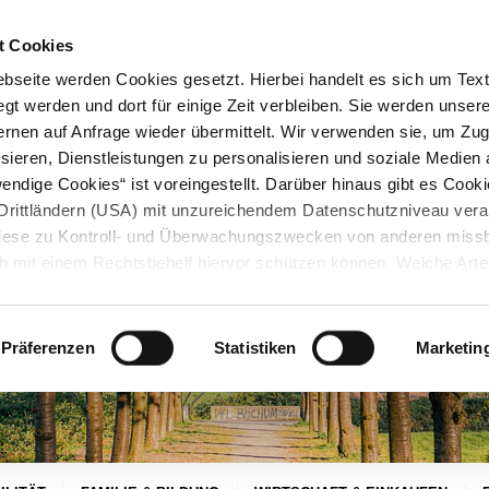
STARTSEITE
KONTAKT
STADTPLAN
PRESSE
KARRIERE
ÜBERSICH
t Cookies
seite werden Cookies gesetzt. Hierbei handelt es sich um Textd
gt werden und dort für einige Zeit verbleiben. Sie werden unse
rnen auf Anfrage wieder übermittelt. Wir verwenden sie, um Zugr
sieren, Dienstleistungen zu personalisieren und soziale Medien 
ndige Cookies“ ist voreingestellt. Darüber hinaus gibt es Cook
in Drittländern (USA) mit unzureichendem Datenschutzniveau vera
 diese zu Kontroll- und Überwachungszwecken von anderen miss
h mit einem Rechtsbehelf hiervor schützen können. Welche Art
den, wie lang sie gespeichert werden, von wem sie gesetzt wu
, können Sie unter „Details anzeigen“ erfahren oder der
tnehmen. Die von Ihnen getroffene Auswahl der gewünschten C
Präferenzen
Statistiken
Marketin
die Zukunft angepasst oder
widerrufen
werden.