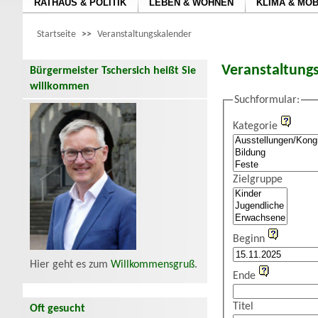
RATHAUS & POLITIK
LEBEN & WOHNEN
KLIMA & MOB
Startseite
>>
Veranstaltungskalender
Veranstaltung
Bürgermeister Tschersich heißt Sie
willkommen
Suchformular:
Kategorie
Zielgruppe
Beginn
Hier geht es zum
Willkommensgruß
.
Ende
Titel
Oft gesucht