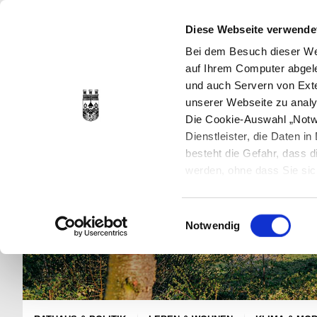
Diese Webseite verwende
Bei dem Besuch dieser Web
auf Ihrem Computer abgele
und auch Servern von Exte
unserer Webseite zu analy
Die Cookie-Auswahl „Notwe
Dienstleister, die Daten 
besteht die Gefahr, dass
werden, ohne dass Sie sic
Cookies genau gesetzt wer
Sie dies verhindern können
Einwilligungsauswahl
Datenschutzerklärung
en
Notwendig
jederzeit mit Wirkung für 