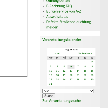
Öffnungszeiten
E-Rechnung FAQ
Bürgerservice von A-Z
Ausweisstatus
Defekte Straßenbeleuchtung
melden
Veranstaltungskalender
August 2026
< Juli
September >
Mo
Di
Mi
Do
Fr
Sa
So
1
2
3
4
5
6
7
8
9
10
11
12
13
14
15
16
17
18
19
20
21
22
23
24
25
26
27
28
29
30
31
Zur Veranstaltungssuche