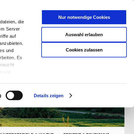
T
Nur notwendige Cookies
ateien, die
S/W - ANSICHT:
SCHRIFTGRÖßE:
rem Server
Auswahl erlauben
iffe auf
anzubieten.
Cookies zulassen
ies und
rbeiten. Es
braucht
en von
rden und wie
ookies kann
g
Details zeigen