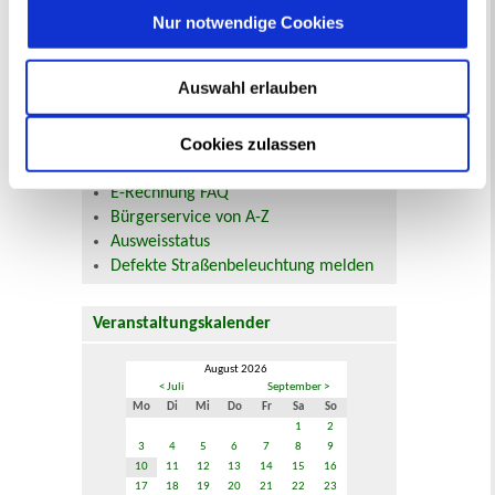
Nur notwendige Cookies
Beurkundung Vaterschaft, Sorge
und Unterhalt
Gewerbeangelegenheiten
Auswahl erlauben
Urkundenservice
Online-Service (Serviceportal)
Cookies zulassen
Kontaktformular
Öffnungszeiten
E-Rechnung FAQ
Bürgerservice von A-Z
Ausweisstatus
Defekte Straßenbeleuchtung melden
Veranstaltungskalender
August 2026
< Juli
September >
Mo
Di
Mi
Do
Fr
Sa
So
1
2
3
4
5
6
7
8
9
10
11
12
13
14
15
16
17
18
19
20
21
22
23