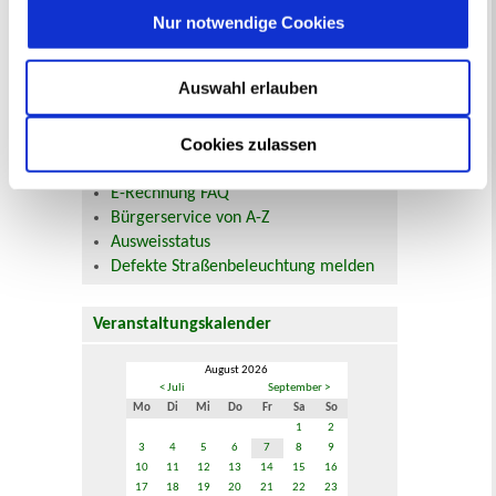
Nur notwendige Cookies
Beurkundung Vaterschaft, Sorge
und Unterhalt
Gewerbeangelegenheiten
Auswahl erlauben
Urkundenservice
Online-Service (Serviceportal)
Cookies zulassen
Kontaktformular
Öffnungszeiten
E-Rechnung FAQ
Bürgerservice von A-Z
Ausweisstatus
Defekte Straßenbeleuchtung melden
Veranstaltungskalender
August 2026
< Juli
September >
Mo
Di
Mi
Do
Fr
Sa
So
1
2
3
4
5
6
7
8
9
10
11
12
13
14
15
16
17
18
19
20
21
22
23