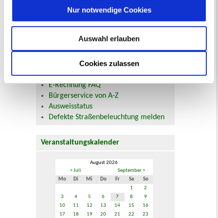
Nur notwendige Cookies
Beurkundung Vaterschaft, Sorge
und Unterhalt
Gewerbeangelegenheiten
Auswahl erlauben
Urkundenservice
Online-Service (Serviceportal)
Cookies zulassen
Kontaktformular
Öffnungszeiten
E-Rechnung FAQ
Bürgerservice von A-Z
Ausweisstatus
Defekte Straßenbeleuchtung melden
Veranstaltungskalender
August 2026
< Juli
September >
Mo
Di
Mi
Do
Fr
Sa
So
1
2
3
4
5
6
7
8
9
10
11
12
13
14
15
16
17
18
19
20
21
22
23