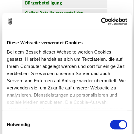
Bürgerbeteiligung
Online-Beteiligungsportal der
Stadtverwaltung
Bauleitplanung: Für Bürger*innen gibt
es Möglichkeiten, sich an
Diese Webseite verwendet Cookies
Bebauungsplänen und Änderungen zum
Bei dem Besuch dieser Webseite werden Cookies
Flächennutzungsplan zu beteiligen.
gesetzt. Hierbei handelt es sich um Textdateien, die auf
Aktuelle Bürgerbeteiligungen zu
Ihrem Computer abgelegt werden und dort für einige Zeit
Bebauungsplänen finden Sie hier.
verbleiben. Sie werden unserem Server und auch
Servern von Externen auf Anfrage wieder übermittelt. Wir
Aktuelle Bürgerbeteiligungen zu
verwenden sie, um Zugriffe auf unserer Webseite zu
Flächennutzungsplan-Änderungen finden
analysieren, Dienstleistungen zu personalisieren und
Sie hier.
soziale Medien anzubieten. Die Cookie-Auswahl
„Notwendige Cookies“ ist voreingestellt. Darüber hinaus
Lebenslagen
gibt es Cookies und Dienstleister, die Daten in
Einwilligungsauswahl
Drittländern (USA) mit unzureichendem
Notwendig
Neu in Recklinghausen
Heiraten
Datenschutzniveau verarbeiten. Es besteht die Gefahr,
Geburt
Sterbefall
Umzug
Gewerbe