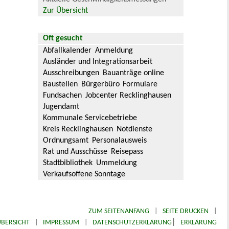
Zur Übersicht
Oft gesucht
Abfallkalender
Anmeldung
Ausländer und Integrationsarbeit
Ausschreibungen
Bauanträge online
Baustellen
Bürgerbüro
Formulare
Fundsachen
Jobcenter Recklinghausen
Jugendamt
Kommunale Servicebetriebe
Kreis Recklinghausen
Notdienste
Ordnungsamt
Personalausweis
Rat und Ausschüsse
Reisepass
Stadtbibliothek
Ummeldung
Verkaufsoffene Sonntage
ZUM SEITENANFANG
|
SEITE DRUCKEN
|
|
BERSICHT
|
IMPRESSUM
|
DATENSCHUTZERKLÄRUNG
ERKLÄRUNG