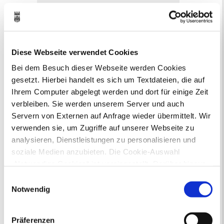
Bauleitplanung: Für Bürger*innen gibt
es Möglichkeiten, sich an
Bebauungsplänen und Änderungen zum
Flächennutzungsplan zu beteiligen.
Diese Webseite verwendet Cookies
Bei dem Besuch dieser Webseite werden Cookies
Aktuelle Bürgerbeteiligungen zu
gesetzt. Hierbei handelt es sich um Textdateien, die auf
Bebauungsplänen finden Sie hier.
Ihrem Computer abgelegt werden und dort für einige Zeit
verbleiben. Sie werden unserem Server und auch
Aktuelle Bürgerbeteiligungen zu
Servern von Externen auf Anfrage wieder übermittelt. Wir
Flächennutzungsplan-Änderungen finden
Sie hier.
verwenden sie, um Zugriffe auf unserer Webseite zu
analysieren, Dienstleistungen zu personalisieren und
soziale Medien anzubieten. Die Cookie-Auswahl
Lebenslagen
„Notwendige Cookies“ ist voreingestellt. Darüber hinaus
Neu in Recklinghausen
Heiraten
gibt es Cookies und Dienstleister, die Daten in
Einwilligungsauswahl
Geburt
Sterbefall
Umzug
Gewerbe
Drittländern (USA) mit unzureichendem
Notwendig
Behinderung
Arbeitslos
Datenschutzniveau verarbeiten. Es besteht die Gefahr,
Senioren und Pflege
dass diese zu Kontroll- und Überwachungszwecken von
Finanzielle und soziale Notlagen
Präferenzen
anderen missbraucht werden, ohne dass Sie sich mit