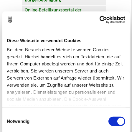
Bürgerbeteiligung
Online-Beteiligungsportal der
Stadtverwaltung
Bauleitplanung: Für Bürger*innen gibt
es Möglichkeiten, sich an
Diese Webseite verwendet Cookies
Bebauungsplänen und Änderungen zum
Flächennutzungsplan zu beteiligen.
Bei dem Besuch dieser Webseite werden Cookies
gesetzt. Hierbei handelt es sich um Textdateien, die auf
Aktuelle Bürgerbeteiligungen zu
Ihrem Computer abgelegt werden und dort für einige Zeit
Bebauungsplänen finden Sie hier.
verbleiben. Sie werden unserem Server und auch
Servern von Externen auf Anfrage wieder übermittelt. Wir
Aktuelle Bürgerbeteiligungen zu
verwenden sie, um Zugriffe auf unserer Webseite zu
Flächennutzungsplan-Änderungen finden
analysieren, Dienstleistungen zu personalisieren und
Sie hier.
soziale Medien anzubieten. Die Cookie-Auswahl
„Notwendige Cookies“ ist voreingestellt. Darüber hinaus
Lebenslagen
gibt es Cookies und Dienstleister, die Daten in
Einwilligungsauswahl
Neu in Recklinghausen
Heiraten
Drittländern (USA) mit unzureichendem
Notwendig
Geburt
Sterbefall
Umzug
Gewerbe
Datenschutzniveau verarbeiten. Es besteht die Gefahr,