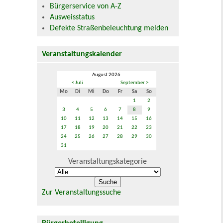
Bürgerservice von A-Z
Ausweisstatus
Defekte Straßenbeleuchtung melden
Veranstaltungskalender
August 2026
< Juli
September >
Mo
Di
Mi
Do
Fr
Sa
So
1
2
3
4
5
6
7
8
9
10
11
12
13
14
15
16
17
18
19
20
21
22
23
24
25
26
27
28
29
30
31
Veranstaltungskategorie
Zur Veranstaltungssuche