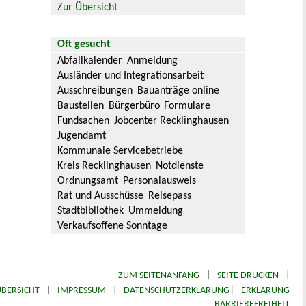
Zur Übersicht
Oft gesucht
Abfallkalender
Anmeldung
Ausländer und Integrationsarbeit
Ausschreibungen
Bauanträge online
Baustellen
Bürgerbüro
Formulare
Fundsachen
Jobcenter Recklinghausen
Jugendamt
Kommunale Servicebetriebe
Kreis Recklinghausen
Notdienste
Ordnungsamt
Personalausweis
Rat und Ausschüsse
Reisepass
Stadtbibliothek
Ummeldung
Verkaufsoffene Sonntage
ZUM SEITENANFANG
|
SEITE DRUCKEN
|
|
BERSICHT
|
IMPRESSUM
|
DATENSCHUTZERKLÄRUNG
ERKLÄRUNG
BARRIEREFREIHEIT