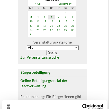
August 2026
< Juli
September >
Mo
Di
Mi
Do
Fr
Sa
So
1
2
3
4
5
6
7
8
9
10
11
12
13
14
15
16
17
18
19
20
21
22
23
24
25
26
27
28
29
30
31
Veranstaltungskategorie
Zur Veranstaltungssuche
Bürgerbeteiligung
Online-Beteiligungsportal der
Stadtverwaltung
Bauleitplanung: Für Bürger*innen gibt
es Möglichkeiten, sich an
Bebauungsplänen und Änderungen zum