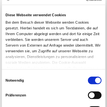
Flächennutzungsplan zu beteiligen.
Aktuelle Bürgerbeteiligungen zu
Diese Webseite verwendet Cookies
Bebauungsplänen finden Sie hier.
Bei dem Besuch dieser Webseite werden Cookies
gesetzt. Hierbei handelt es sich um Textdateien, die auf
Aktuelle Bürgerbeteiligungen zu
Ihrem Computer abgelegt werden und dort für einige Zeit
Flächennutzungsplan-Änderungen finden
verbleiben. Sie werden unserem Server und auch
Sie hier.
Servern von Externen auf Anfrage wieder übermittelt. Wir
verwenden sie, um Zugriffe auf unserer Webseite zu
Lebenslagen
analysieren, Dienstleistungen zu personalisieren und
Neu in Recklinghausen
Heiraten
soziale Medien anzubieten. Die Cookie-Auswahl
Geburt
Sterbefall
Umzug
Gewerbe
„Notwendige Cookies“ ist voreingestellt. Darüber hinaus
Behinderung
Arbeitslos
gibt es Cookies und Dienstleister, die Daten in
Einwilligungsauswahl
Senioren und Pflege
Drittländern (USA) mit unzureichendem
Notwendig
Finanzielle und soziale Notlagen
Datenschutzniveau verarbeiten. Es besteht die Gefahr,
dass diese zu Kontroll- und Überwachungszwecken von
"Gewusst wo... 2.0" - Broschüre für
Präferenzen
anderen missbraucht werden, ohne dass Sie sich mit
Flüchtlingshelfer
einem Rechtsbehelf hiervor schützen können. Welche