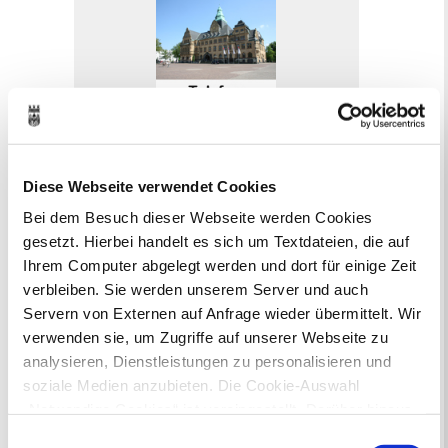
Online-Terminvergabe
Ausländerangelegenheiten
Beurkundung Vaterschaft, Sorge
Diese Webseite verwendet Cookies
und Unterhalt
Bei dem Besuch dieser Webseite werden Cookies
Gewerbeangelegenheiten
gesetzt. Hierbei handelt es sich um Textdateien, die auf
Urkundenservice
Ihrem Computer abgelegt werden und dort für einige Zeit
Online-Service (Serviceportal)
verbleiben. Sie werden unserem Server und auch
Kontaktformular
Servern von Externen auf Anfrage wieder übermittelt. Wir
Öffnungszeiten
verwenden sie, um Zugriffe auf unserer Webseite zu
E-Rechnung FAQ
Bürgerservice von A-Z
analysieren, Dienstleistungen zu personalisieren und
Ausweisstatus
soziale Medien anzubieten. Die Cookie-Auswahl
Defekte Straßenbeleuchtung melden
„Notwendige Cookies“ ist voreingestellt. Darüber hinaus
gibt es Cookies und Dienstleister, die Daten in
Einwilligungsauswahl