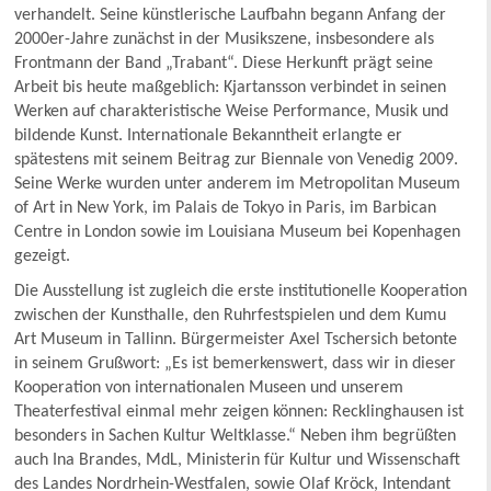
verhandelt. Seine künstlerische Laufbahn begann Anfang der
2000er-Jahre zunächst in der Musikszene, insbesondere als
Frontmann der Band „Trabant“. Diese Herkunft prägt seine
Arbeit bis heute maßgeblich: Kjartansson verbindet in seinen
Werken auf charakteristische Weise Performance, Musik und
bildende Kunst. Internationale Bekanntheit erlangte er
spätestens mit seinem Beitrag zur Biennale von Venedig 2009.
Seine Werke wurden unter anderem im Metropolitan Museum
of Art in New York, im Palais de Tokyo in Paris, im Barbican
Centre in London sowie im Louisiana Museum bei Kopenhagen
gezeigt.
Die Ausstellung ist zugleich die erste institutionelle Kooperation
zwischen der Kunsthalle, den Ruhrfestspielen und dem Kumu
Art Museum in Tallinn. Bürgermeister Axel Tschersich betonte
in seinem Grußwort: „Es ist bemerkenswert, dass wir in dieser
Kooperation von internationalen Museen und unserem
Theaterfestival einmal mehr zeigen können: Recklinghausen ist
besonders in Sachen Kultur Weltklasse.“ Neben ihm begrüßten
auch Ina Brandes, MdL, Ministerin für Kultur und Wissenschaft
des Landes Nordrhein-Westfalen, sowie Olaf Kröck, Intendant