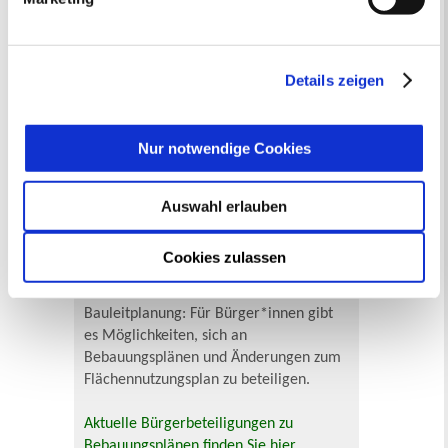
„Details anzeigen“ erfahren oder der
Datenschutzerklärung
entnehmen. Die von Ihnen
getroffene Auswahl der gewünschten Cookies kann
jederzeit mit Wirkung für die Zukunft angepasst oder
Details zeigen
In Recklinghausen gibt es verschiedene
widerrufen
werden.
Museen zu entdecken, darunter das
Ikonen-Museum und die
Nur notwendige Cookies
Kunsthalle.
Mehr
Auswahl erlauben
Bürgerbeteiligung
Online-Beteiligungsportal der
Cookies zulassen
Stadtverwaltung
Bauleitplanung: Für Bürger*innen gibt
es Möglichkeiten, sich an
Bebauungsplänen und Änderungen zum
Flächennutzungsplan zu beteiligen.
Aktuelle Bürgerbeteiligungen zu
Bebauungsplänen finden Sie hier.