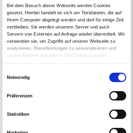
Defekte Straßenbeleuchtung melden
Bei dem Besuch dieser Webseite werden Cookies
gesetzt. Hierbei handelt es sich um Textdateien, die auf
Veranstaltungskalender
Ihrem Computer abgelegt werden und dort für einige Zeit
verbleiben. Sie werden unserem Server und auch
August 2026
Servern von Externen auf Anfrage wieder übermittelt. Wir
< Juli
September >
Mo
Di
Mi
Do
Fr
Sa
So
verwenden sie, um Zugriffe auf unserer Webseite zu
1
2
analysieren, Dienstleistungen zu personalisieren und
3
4
5
6
7
8
9
soziale Medien anzubieten. Die Cookie-Auswahl
10
11
12
13
14
15
16
17
18
19
20
21
22
23
„Notwendige Cookies“ ist voreingestellt. Darüber hinaus
24
25
26
27
28
29
30
gibt es Cookies und Dienstleister, die Daten in
Einwilligungsauswahl
31
Drittländern (USA) mit unzureichendem
Notwendig
Veranstaltungskategorie
Datenschutzniveau verarbeiten. Es besteht die Gefahr,
dass diese zu Kontroll- und Überwachungszwecken von
Präferenzen
anderen missbraucht werden, ohne dass Sie sich mit
Zur Veranstaltungssuche
einem Rechtsbehelf hiervor schützen können. Welche
Arten von Cookies genau gesetzt werden, wie lang sie
Statistiken
Museen
gespeichert werden, von wem sie gesetzt wurden und
wie Sie dies verhindern können, können Sie unter
Marketing