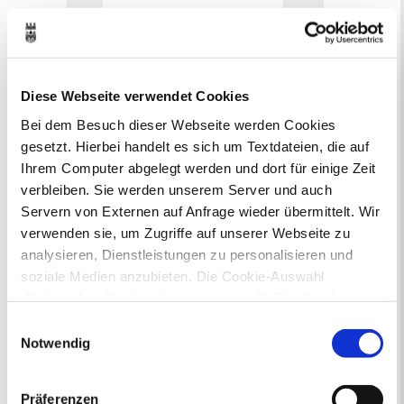
24
25
26
27
28
29
30
31
Veranstaltungskategorie
Diese Webseite verwendet Cookies
Zur Veranstaltungssuche
Bei dem Besuch dieser Webseite werden Cookies
gesetzt. Hierbei handelt es sich um Textdateien, die auf
Ihrem Computer abgelegt werden und dort für einige Zeit
Museen
verbleiben. Sie werden unserem Server und auch
Servern von Externen auf Anfrage wieder übermittelt. Wir
verwenden sie, um Zugriffe auf unserer Webseite zu
analysieren, Dienstleistungen zu personalisieren und
soziale Medien anzubieten. Die Cookie-Auswahl
In Recklinghausen gibt es verschiedene
„Notwendige Cookies“ ist voreingestellt. Darüber hinaus
Museen zu entdecken, darunter das
gibt es Cookies und Dienstleister, die Daten in
Einwilligungsauswahl
Ikonen-Museum und die
Drittländern (USA) mit unzureichendem
Notwendig
Kunsthalle.
Mehr
Datenschutzniveau verarbeiten. Es besteht die Gefahr,
dass diese zu Kontroll- und Überwachungszwecken von
Präferenzen