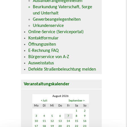
Ausländerangelegenheiten
Beurkundung Vaterschaft, Sorge
und Unterhalt
Gewerbeangelegenheiten
Urkundenservice
Online-Service (Serviceportal)
Kontaktformular
Öffnungszeiten
E-Rechnung FAQ
Bürgerservice von A-Z
Ausweisstatus
Defekte Straßenbeleuchtung melden
Veranstaltungskalender
August 2026
< Juli
September >
Mo
Di
Mi
Do
Fr
Sa
So
1
2
3
4
5
6
7
8
9
10
11
12
13
14
15
16
17
18
19
20
21
22
23