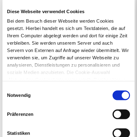
Musikschule - Anmeldung zum Musikschulunterricht
Diese Webseite verwendet Cookies
aus Kategorie Dienstleistungen
Bei dem Besuch dieser Webseite werden Cookies
gesetzt. Hierbei handelt es sich um Textdateien, die auf
Sie suchen...
Ihrem Computer abgelegt werden und dort für einige Zeit
A
Ä
B
C
D
E
F
G
H
I
J
K
L
M
N
O
Ö
P
verbleiben. Sie werden unserem Server und auch
Q
R
S
T
U
Ü
V
W
X
Y
Z
Servern von Externen auf Anfrage wieder übermittelt. Wir
Inhaltsverzeichnis
verwenden sie, um Zugriffe auf unserer Webseite zu
Suchbegriff
analysieren, Dienstleistungen zu personalisieren und
soziale Medien anzubieten. Die Cookie-Auswahl
„Notwendige Cookies“ ist voreingestellt. Darüber hinaus
Dienstleistungen
gibt es Cookies und Dienstleister, die Daten in
Einwilligungsauswahl
Drittländern (USA) mit unzureichendem
Notwendig
Die Stadtverwaltung Recklinghausen
Datenschutzniveau verarbeiten. Es besteht die Gefahr,
erbringt in ihren Fachbereichen
dass diese zu Kontroll- und Überwachungszwecken von
zahlreiche Dienstleistungen für
Präferenzen
Bürgerinnen und Bürger. In der
anderen missbraucht werden, ohne dass Sie sich mit
nebenstehenden Übersicht haben Sie
einem Rechtsbehelf hiervor schützen können. Welche
alle Dienstleistungen auf einen Blick.
Arten von Cookies genau gesetzt werden, wie lang sie
Statistiken
Gerne können Sie aber auch die Suche