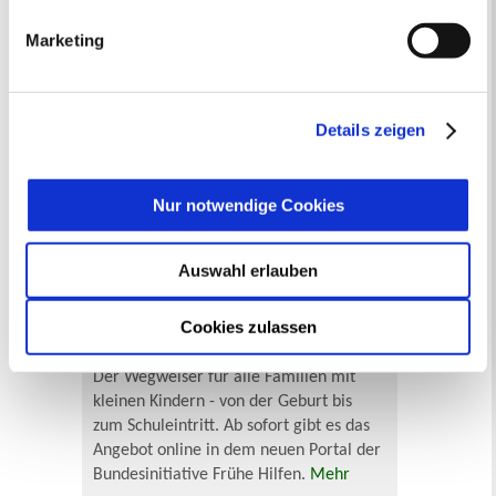
wie Sie dies verhindern können, können Sie unter
Marketing
„Details anzeigen“ erfahren oder der
Datenschutzerklärung
entnehmen. Die von Ihnen
getroffene Auswahl der gewünschten Cookies kann
Die Elternbroschüre zu Fragen der Kita-
jederzeit mit Wirkung für die Zukunft angepasst oder
Details zeigen
Eingewöhnung für unter Dreijährige
widerrufen
werden.
finden Sie
hier
.
Nur notwendige Cookies
Frühe Hilfen - Das Online-Portal
Auswahl erlauben
Cookies zulassen
Der Wegweiser für alle Familien mit
kleinen Kindern - von der Geburt bis
zum Schuleintritt. Ab sofort gibt es das
Angebot online in dem neuen Portal der
Bundesinitiative Frühe Hilfen.
Mehr