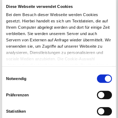
Flächennutzungsplan zu beteiligen.
Diese Webseite verwendet Cookies
Aktuelle Bürgerbeteiligungen zu
Bei dem Besuch dieser Webseite werden Cookies
Bebauungsplänen finden Sie hier.
gesetzt. Hierbei handelt es sich um Textdateien, die auf
Ihrem Computer abgelegt werden und dort für einige Zeit
Aktuelle Bürgerbeteiligungen zu
verbleiben. Sie werden unserem Server und auch
Flächennutzungsplan-Änderungen finden
Servern von Externen auf Anfrage wieder übermittelt. Wir
Sie hier.
verwenden sie, um Zugriffe auf unserer Webseite zu
analysieren, Dienstleistungen zu personalisieren und
Lebenslagen
soziale Medien anzubieten. Die Cookie-Auswahl
„Notwendige Cookies“ ist voreingestellt. Darüber hinaus
Neu in Recklinghausen
Heiraten
gibt es Cookies und Dienstleister, die Daten in
Geburt
Sterbefall
Umzug
Gewerbe
Einwilligungsauswahl
Behinderung
Arbeitslos
Drittländern (USA) mit unzureichendem
Notwendig
Senioren und Pflege
Datenschutzniveau verarbeiten. Es besteht die Gefahr,
Finanzielle und soziale Notlagen
dass diese zu Kontroll- und Überwachungszwecken von
Präferenzen
anderen missbraucht werden, ohne dass Sie sich mit
Elternbroschüre
einem Rechtsbehelf hiervor schützen können. Welche
Arten von Cookies genau gesetzt werden, wie lang sie
Statistiken
gespeichert werden, von wem sie gesetzt wurden und