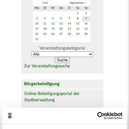
< Juli
September >
Mo
Di
Mi
Do
Fr
Sa
So
1
2
3
4
5
6
7
8
9
10
11
12
13
14
15
16
17
18
19
20
21
22
23
24
25
26
27
28
29
30
31
Veranstaltungskategorie
Zur Veranstaltungssuche
Bürgerbeteiligung
Online-Beteiligungsportal der
Stadtverwaltung
Bauleitplanung: Für Bürger*innen gibt
es Möglichkeiten, sich an
Bebauungsplänen und Änderungen zum