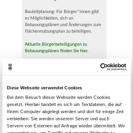
Bauleitplanung: Für Bürger*innen gibt
es Möglichkeiten, sich an
Bebauungsplänen und Änderungen zum
Flächennutzungsplan zu beteiligen.
Aktuelle Bürgerbeteiligungen zu
Bebauungsplänen finden Sie hier.
Aktuelle Bürgerbeteiligungen zu
Flächennutzungsplan-Änderungen finden
Sie hier.
Diese Webseite verwendet Cookies
Lebenslagen
Bei dem Besuch dieser Webseite werden Cookies
Neu in Recklinghausen
Heiraten
gesetzt. Hierbei handelt es sich um Textdateien, die auf
Geburt
Sterbefall
Umzug
Gewerbe
Ihrem Computer abgelegt werden und dort für einige Zeit
Behinderung
Arbeitslos
verbleiben. Sie werden unserem Server und auch
Senioren und Pflege
Servern von Externen auf Anfrage wieder übermittelt. Wir
Finanzielle und soziale Notlagen
verwenden sie, um Zugriffe auf unserer Webseite zu