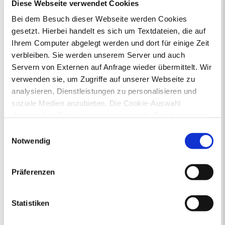
Diese Webseite verwendet Cookies
Bei dem Besuch dieser Webseite werden Cookies
gesetzt. Hierbei handelt es sich um Textdateien, die auf
Ihrem Computer abgelegt werden und dort für einige Zeit
Online-Terminvergabe
verbleiben. Sie werden unserem Server und auch
Ausländerangelegenheiten
Servern von Externen auf Anfrage wieder übermittelt. Wir
Beurkundung Vaterschaft, Sorge
verwenden sie, um Zugriffe auf unserer Webseite zu
und Unterhalt
analysieren, Dienstleistungen zu personalisieren und
Gewerbeangelegenheiten
soziale Medien anzubieten. Die Cookie-Auswahl
Urkundenservice
„Notwendige Cookies“ ist voreingestellt. Darüber hinaus
Online-Service (Serviceportal)
Kontaktformular
gibt es Cookies und Dienstleister, die Daten in
Einwilligungsauswahl
Öffnungszeiten
Drittländern (USA) mit unzureichendem
Notwendig
E-Rechnung FAQ
Datenschutzniveau verarbeiten. Es besteht die Gefahr,
Bürgerservice von A-Z
dass diese zu Kontroll- und Überwachungszwecken von
Ausweisstatus
Präferenzen
anderen missbraucht werden, ohne dass Sie sich mit
Defekte Straßenbeleuchtung melden
einem Rechtsbehelf hiervor schützen können. Welche
Arten von Cookies genau gesetzt werden, wie lang sie
Statistiken
Veranstaltungskalender
gespeichert werden, von wem sie gesetzt wurden und
wie Sie dies verhindern können, können Sie unter