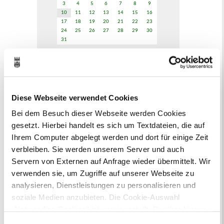
3
4
5
6
7
8
9
10
11
12
13
14
15
16
17
18
19
20
21
22
23
24
25
26
27
28
29
30
31
Veranstaltungskategorie
Zur Veranstaltungssuche
Diese Webseite verwendet Cookies
Bei dem Besuch dieser Webseite werden Cookies
Bürgerbeteiligung
gesetzt. Hierbei handelt es sich um Textdateien, die auf
Online-Beteiligungsportal der
Ihrem Computer abgelegt werden und dort für einige Zeit
Stadtverwaltung
verbleiben. Sie werden unserem Server und auch
Servern von Externen auf Anfrage wieder übermittelt. Wir
Bauleitplanung: Für Bürger*innen gibt
verwenden sie, um Zugriffe auf unserer Webseite zu
es Möglichkeiten, sich an
analysieren, Dienstleistungen zu personalisieren und
Bebauungsplänen und Änderungen zum
soziale Medien anzubieten. Die Cookie-Auswahl
Flächennutzungsplan zu beteiligen.
„Notwendige Cookies“ ist voreingestellt. Darüber hinaus
gibt es Cookies und Dienstleister, die Daten in
Aktuelle Bürgerbeteiligungen zu