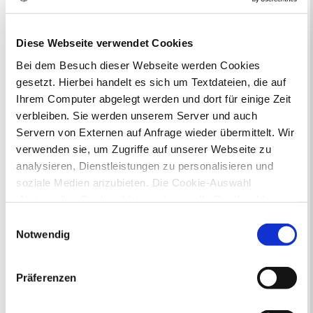
Ausweisstatus
Defekte Straßenbeleuchtung melden
Diese Webseite verwendet Cookies
Veranstaltungskalender
Bei dem Besuch dieser Webseite werden Cookies
gesetzt. Hierbei handelt es sich um Textdateien, die auf
August 2026
< Juli
September >
Ihrem Computer abgelegt werden und dort für einige Zeit
Mo
Di
Mi
Do
Fr
Sa
So
verbleiben. Sie werden unserem Server und auch
1
2
Servern von Externen auf Anfrage wieder übermittelt. Wir
3
4
5
6
7
8
9
10
11
12
13
14
15
16
verwenden sie, um Zugriffe auf unserer Webseite zu
17
18
19
20
21
22
23
analysieren, Dienstleistungen zu personalisieren und
24
25
26
27
28
29
30
soziale Medien anzubieten. Die Cookie-Auswahl
31
„Notwendige Cookies“ ist voreingestellt. Darüber hinaus
Veranstaltungskategorie
gibt es Cookies und Dienstleister, die Daten in
Einwilligungsauswahl
Drittländern (USA) mit unzureichendem
Notwendig
Zur Veranstaltungssuche
Datenschutzniveau verarbeiten. Es besteht die Gefahr,
dass diese zu Kontroll- und Überwachungszwecken von
Präferenzen
anderen missbraucht werden, ohne dass Sie sich mit
Bürgerbeteiligung
einem Rechtsbehelf hiervor schützen können. Welche