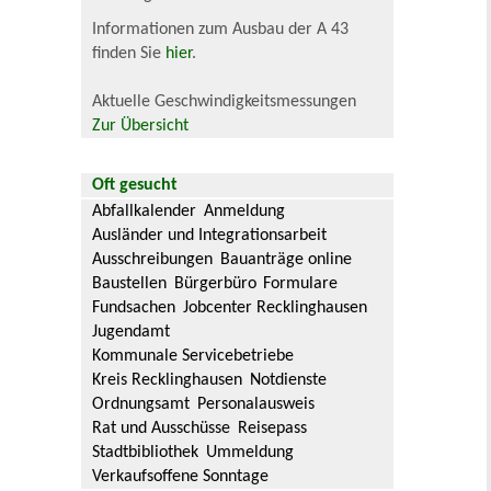
Informationen zum Ausbau der A 43
finden Sie
hier
.
Aktuelle Geschwindigkeitsmessungen
Zur Übersicht
Oft gesucht
Abfallkalender
Anmeldung
Ausländer und Integrationsarbeit
Ausschreibungen
Bauanträge online
Baustellen
Bürgerbüro
Formulare
Fundsachen
Jobcenter Recklinghausen
Jugendamt
Kommunale Servicebetriebe
Kreis Recklinghausen
Notdienste
Ordnungsamt
Personalausweis
Rat und Ausschüsse
Reisepass
Stadtbibliothek
Ummeldung
Verkaufsoffene Sonntage