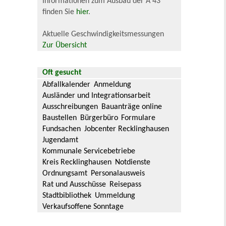
Informationen zum Ausbau der A 43
finden Sie
hier
.
Aktuelle Geschwindigkeitsmessungen
Zur Übersicht
Oft gesucht
Abfallkalender
Anmeldung
Ausländer und Integrationsarbeit
Ausschreibungen
Bauanträge online
Baustellen
Bürgerbüro
Formulare
Fundsachen
Jobcenter Recklinghausen
Jugendamt
Kommunale Servicebetriebe
Kreis Recklinghausen
Notdienste
Ordnungsamt
Personalausweis
Rat und Ausschüsse
Reisepass
Stadtbibliothek
Ummeldung
Verkaufsoffene Sonntage