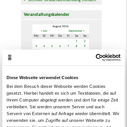
Defekte Straßenbeleuchtung melden
Veranstaltungskalender
August 2026
< Juli
September >
Mo
Di
Mi
Do
Fr
Sa
So
1
2
3
4
5
6
7
8
9
10
11
12
13
14
15
16
17
18
19
20
21
22
23
24
25
26
27
28
29
30
31
Veranstaltungskategorie
Diese Webseite verwendet Cookies
Bei dem Besuch dieser Webseite werden Cookies
gesetzt. Hierbei handelt es sich um Textdateien, die auf
Zur Veranstaltungssuche
Ihrem Computer abgelegt werden und dort für einige Zeit
verbleiben. Sie werden unserem Server und auch
Bürgerbeteiligung
Servern von Externen auf Anfrage wieder übermittelt. Wir
verwenden sie, um Zugriffe auf unserer Webseite zu
Online-Beteiligungsportal der
Stadtverwaltung