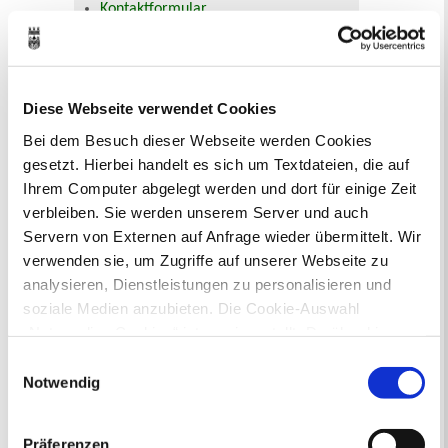
Kontaktformular
Öffnungszeiten
E-Rechnung FAQ
Bürgerservice von A-Z
Ausweisstatus
Diese Webseite verwendet Cookies
Defekte Straßenbeleuchtung melden
Bei dem Besuch dieser Webseite werden Cookies
gesetzt. Hierbei handelt es sich um Textdateien, die auf
Veranstaltungskalender
Ihrem Computer abgelegt werden und dort für einige Zeit
verbleiben. Sie werden unserem Server und auch
August 2026
< Juli
September >
Servern von Externen auf Anfrage wieder übermittelt. Wir
Mo
Di
Mi
Do
Fr
Sa
So
verwenden sie, um Zugriffe auf unserer Webseite zu
1
2
analysieren, Dienstleistungen zu personalisieren und
3
4
5
6
7
8
9
10
11
12
13
14
15
16
soziale Medien anzubieten. Die Cookie-Auswahl
17
18
19
20
21
22
23
„Notwendige Cookies“ ist voreingestellt. Darüber hinaus
24
25
26
27
28
29
30
gibt es Cookies und Dienstleister, die Daten in
31
Einwilligungsauswahl
Drittländern (USA) mit unzureichendem
Notwendig
Veranstaltungskategorie
Datenschutzniveau verarbeiten. Es besteht die Gefahr,
dass diese zu Kontroll- und Überwachungszwecken von
Präferenzen