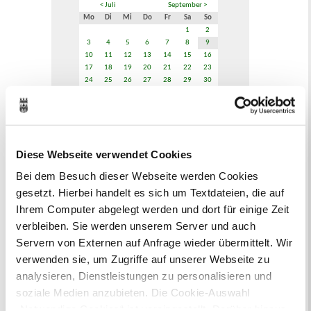
< Juli
September >
Mo
Di
Mi
Do
Fr
Sa
So
1
2
3
4
5
6
7
8
9
10
11
12
13
14
15
16
17
18
19
20
21
22
23
24
25
26
27
28
29
30
31
Veranstaltungskategorie
Diese Webseite verwendet Cookies
Zur Veranstaltungssuche
Bei dem Besuch dieser Webseite werden Cookies
gesetzt. Hierbei handelt es sich um Textdateien, die auf
Bürgerbeteiligung
Ihrem Computer abgelegt werden und dort für einige Zeit
Online-Beteiligungsportal der
verbleiben. Sie werden unserem Server und auch
Stadtverwaltung
Servern von Externen auf Anfrage wieder übermittelt. Wir
verwenden sie, um Zugriffe auf unserer Webseite zu
Bauleitplanung: Für Bürger*innen gibt
analysieren, Dienstleistungen zu personalisieren und
es Möglichkeiten, sich an
soziale Medien anzubieten. Die Cookie-Auswahl
Bebauungsplänen und Änderungen zum
„Notwendige Cookies“ ist voreingestellt. Darüber hinaus