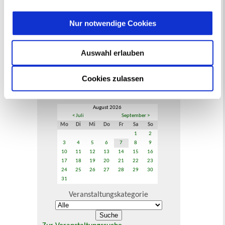
Kontaktformular
Öffnungszeiten
Nur notwendige Cookies
E-Rechnung FAQ
Bürgerservice von A-Z
Ausweisstatus
Auswahl erlauben
Defekte Straßenbeleuchtung melden
Cookies zulassen
Veranstaltungskalender
August 2026
< Juli
September >
Mo
Di
Mi
Do
Fr
Sa
So
1
2
3
4
5
6
7
8
9
10
11
12
13
14
15
16
17
18
19
20
21
22
23
24
25
26
27
28
29
30
31
Veranstaltungskategorie