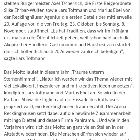
stellten Bürgermeister Axel Tschersich, die Erste Beigeordnete
Silke Ehrbar-Wulfen sowie Lars Tottmann und Marius Ebel von
der Recklinghäuser Agentur die ersten Details der mittlerweile
20. Auflage vor, die von Freitag, 23. Oktober, bis Sonntag, 8.
November, stattfindet. „Es hat Tradition, dass wir im Frühjahr
erstmals an die Öffentlichkeit gehen, weil schon bald auch die
Akquise bei Händlern, Gastronomen und Hausbesitzern startet,
die sich hoffentlich auch 2026 wieder zahlreich beteiligen“,
sagte Lars Tottmann.
Das Motto lautet in diesem Jahr „Träume unterm
Sternenhimmel“. „Natürlich werden wir das Thema wieder mit
viel Lokalkolorit inszenieren und mit kreativen Ideen umsetzen“,
kündigten Lars Tottmann und Marius Ebel an. So wird in der
Rathaus-Show, die täglich auf die Fassade des Rathauses
projiziert wird, ein Recklinghäuser Traum erzählt. Die Arena
Recklinghausen setzt dabei auf die bewährte Zusammenarbeit
mit Ingo Dietzel und dessen Firma Panirama. „Und wie in den
Vorjahren wird sich das Motto an ganz vielen Stellen in der
Altstadt wiederfinden. Die Menschen dürfen sich wieder auf