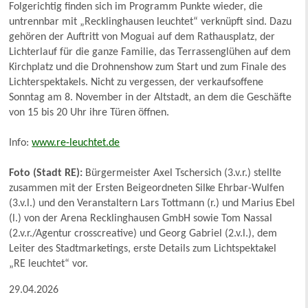
Folgerichtig finden sich im Programm Punkte wieder, die
untrennbar mit „Recklinghausen leuchtet“ verknüpft sind. Dazu
gehören der Auftritt von Moguai auf dem Rathausplatz, der
Lichterlauf für die ganze Familie, das Terrassenglühen auf dem
Kirchplatz und die Drohnenshow zum Start und zum Finale des
Lichterspektakels. Nicht zu vergessen, der verkaufsoffene
Sonntag am 8. November in der Altstadt, an dem die Geschäfte
von 15 bis 20 Uhr ihre Türen öffnen.
Info:
www.re-leuchtet.de
Foto (Stadt RE):
Bürgermeister Axel Tschersich (3.v.r.) stellte
zusammen mit der Ersten Beigeordneten Silke Ehrbar-Wulfen
(3.v.l.) und den Veranstaltern Lars Tottmann (r.) und Marius Ebel
(l.) von der Arena Recklinghausen GmbH sowie Tom Nassal
(2.v.r./Agentur crosscreative) und Georg Gabriel (2.v.l.), dem
Leiter des Stadtmarketings, erste Details zum Lichtspektakel
„RE leuchtet“ vor.
29.04.2026