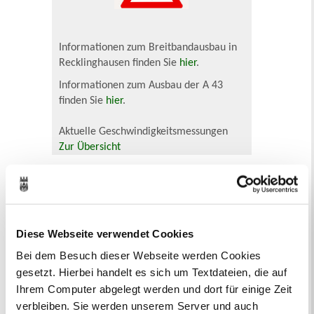
Informationen zum Breitbandausbau in
Recklinghausen finden Sie
hier
.
Informationen zum Ausbau der A 43
finden Sie
hier
.
Aktuelle Geschwindigkeitsmessungen
Zur Übersicht
Oft gesucht
Abfallkalender
Anmeldung
Ausländer und Integrationsarbeit
Diese Webseite verwendet Cookies
Ausschreibungen
Bauanträge online
Baustellen
Bürgerbüro
Formulare
Bei dem Besuch dieser Webseite werden Cookies
Fundsachen
Jobcenter Recklinghausen
gesetzt. Hierbei handelt es sich um Textdateien, die auf
Jugendamt
Ihrem Computer abgelegt werden und dort für einige Zeit
Kommunale Servicebetriebe
verbleiben. Sie werden unserem Server und auch
Kreis Recklinghausen
Notdienste