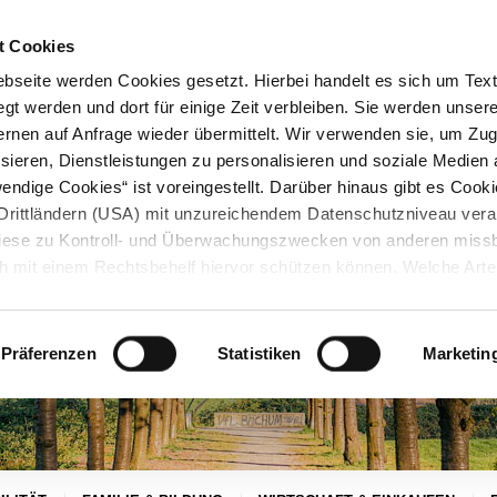
STARTSEITE
KONTAKT
STADTPLAN
PRESSE
KARRIERE
ÜBERSICH
t Cookies
seite werden Cookies gesetzt. Hierbei handelt es sich um Textd
gt werden und dort für einige Zeit verbleiben. Sie werden unse
rnen auf Anfrage wieder übermittelt. Wir verwenden sie, um Zugr
sieren, Dienstleistungen zu personalisieren und soziale Medien 
ndige Cookies“ ist voreingestellt. Darüber hinaus gibt es Cook
in Drittländern (USA) mit unzureichendem Datenschutzniveau vera
 diese zu Kontroll- und Überwachungszwecken von anderen miss
h mit einem Rechtsbehelf hiervor schützen können. Welche Art
den, wie lang sie gespeichert werden, von wem sie gesetzt wu
, können Sie unter „Details anzeigen“ erfahren oder der
tnehmen. Die von Ihnen getroffene Auswahl der gewünschten C
Präferenzen
Statistiken
Marketin
die Zukunft angepasst oder
widerrufen
werden.