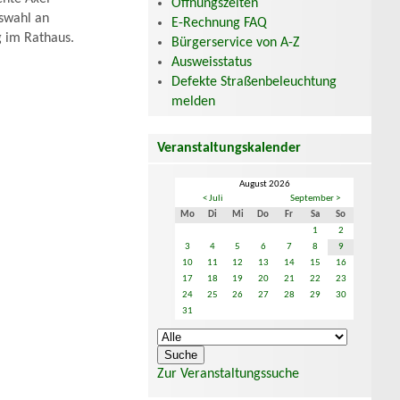
Öffnungszeiten
uswahl an
E-Rechnung FAQ
g im Rathaus.
Bürgerservice von A-Z
Ausweisstatus
Defekte Straßenbeleuchtung
melden
Veranstaltungskalender
August 2026
< Juli
September >
Mo
Di
Mi
Do
Fr
Sa
So
1
2
3
4
5
6
7
8
9
10
11
12
13
14
15
16
17
18
19
20
21
22
23
24
25
26
27
28
29
30
31
Zur Veranstaltungssuche