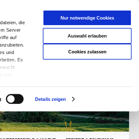
T
Nur notwendige Cookies
ateien, die
S/W - ANSICHT:
SCHRIFTGRÖßE:
rem Server
Auswahl erlauben
iffe auf
anzubieten.
Cookies zulassen
ies und
rbeiten. Es
braucht
en von
rden und wie
ookies kann
g
Details zeigen