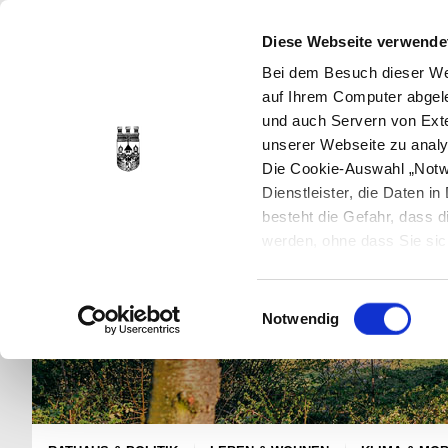
Diese Webseite verwende
Bei dem Besuch dieser Web
auf Ihrem Computer abgele
und auch Servern von Exte
unserer Webseite zu analy
Die Cookie-Auswahl „Notwe
Dienstleister, die Daten 
besteht die Gefahr, dass
werden, ohne dass Sie sic
Cookies genau gesetzt wer
Sie dies verhindern können
Einwilligungsauswahl
Datenschutzerklärung
en
Notwendig
jederzeit mit Wirkung für 