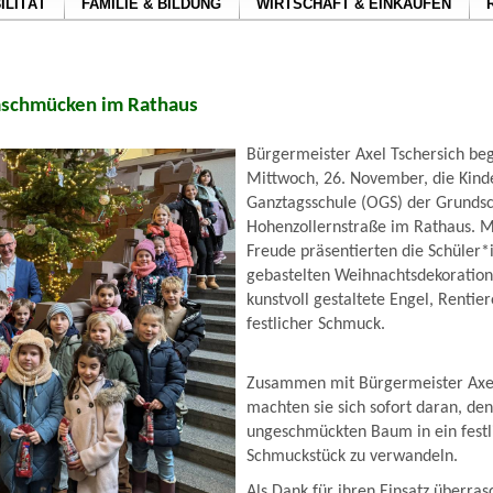
ILITÄT
FAMILIE & BILDUNG
WIRTSCHAFT & EINKAUFEN
schmücken im Rathaus
Bürgermeister Axel Tschersich be
Mittwoch, 26. November, die Kind
Ganztagsschule (OGS) der Grundsc
Hohenzollernstraße im Rathaus. Mi
Freude präsentierten die Schüler*i
gebastelten Weihnachtsdekoration
kunstvoll gestaltete Engel, Rentie
festlicher Schmuck.
Zusammen mit Bürgermeister Axel
machten sie sich sofort daran, de
ungeschmückten Baum in ein festl
Schmuckstück zu verwandeln.
Als Dank für ihren Einsatz überras