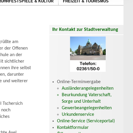
RUHRFESTSPIELE & KULTUR
FREIZEIT & TOURISMUS
Ihr Kontakt zur Stadtverwaltung
grüßte am
er der Offenen
hule an der
t sichtlicher
nnen ihre selbst
en, darunter
re und weiterer
Online-Terminvergabe
Ausländerangelegenheiten
Beurkundung Vaterschaft,
Sorge und Unterhalt
 Tschersich
Gewerbeangelegenheiten
n noch
Urkundenservice
iches
Online-Service (Serviceportal)
Kontaktformular
chte Axel