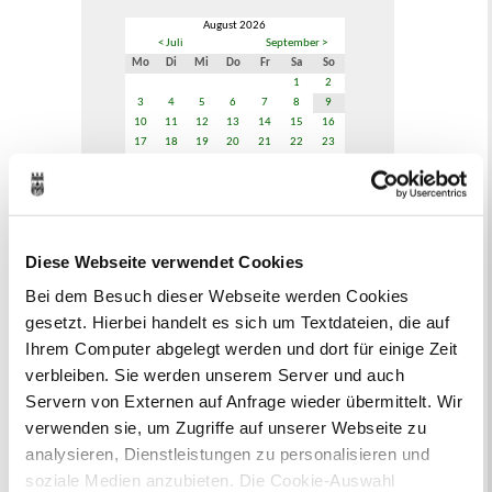
August 2026
< Juli
September >
Mo
Di
Mi
Do
Fr
Sa
So
1
2
3
4
5
6
7
8
9
10
11
12
13
14
15
16
17
18
19
20
21
22
23
24
25
26
27
28
29
30
31
Veranstaltungskategorie
Diese Webseite verwendet Cookies
Zur Veranstaltungssuche
Bei dem Besuch dieser Webseite werden Cookies
gesetzt. Hierbei handelt es sich um Textdateien, die auf
Ihrem Computer abgelegt werden und dort für einige Zeit
Bürgerbeteiligung
verbleiben. Sie werden unserem Server und auch
Online-Beteiligungsportal der
Servern von Externen auf Anfrage wieder übermittelt. Wir
Stadtverwaltung
verwenden sie, um Zugriffe auf unserer Webseite zu
analysieren, Dienstleistungen zu personalisieren und
Bauleitplanung: Für Bürger*innen gibt
soziale Medien anzubieten. Die Cookie-Auswahl
es Möglichkeiten, sich an