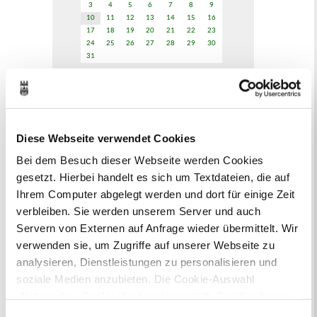
3
4
5
6
7
8
9
10
11
12
13
14
15
16
17
18
19
20
21
22
23
24
25
26
27
28
29
30
31
Veranstaltungskategorie
Zur Veranstaltungssuche
Diese Webseite verwendet Cookies
Bei dem Besuch dieser Webseite werden Cookies
Bürgerbeteiligung
gesetzt. Hierbei handelt es sich um Textdateien, die auf
Online-Beteiligungsportal der
Ihrem Computer abgelegt werden und dort für einige Zeit
Stadtverwaltung
verbleiben. Sie werden unserem Server und auch
Servern von Externen auf Anfrage wieder übermittelt. Wir
Bauleitplanung: Für Bürger*innen gibt
verwenden sie, um Zugriffe auf unserer Webseite zu
es Möglichkeiten, sich an
analysieren, Dienstleistungen zu personalisieren und
Bebauungsplänen und Änderungen zum
soziale Medien anzubieten. Die Cookie-Auswahl
Flächennutzungsplan zu beteiligen.
„Notwendige Cookies“ ist voreingestellt. Darüber hinaus
gibt es Cookies und Dienstleister, die Daten in
Aktuelle Bürgerbeteiligungen zu