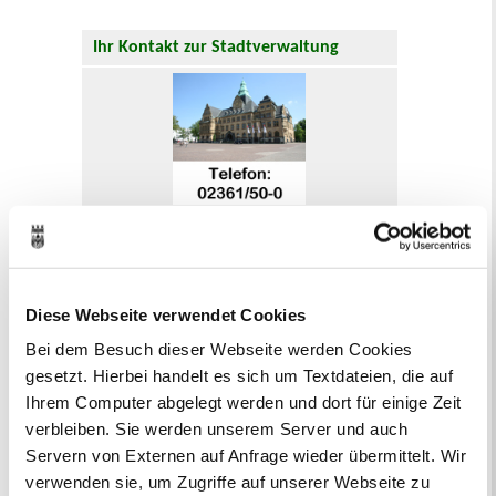
Ihr Kontakt zur Stadtverwaltung
Online-Terminvergabe
Ausländerangelegenheiten
Beurkundung Vaterschaft, Sorge
und Unterhalt
Diese Webseite verwendet Cookies
Gewerbeangelegenheiten
Bei dem Besuch dieser Webseite werden Cookies
Urkundenservice
Online-Service (Serviceportal)
gesetzt. Hierbei handelt es sich um Textdateien, die auf
Kontaktformular
Ihrem Computer abgelegt werden und dort für einige Zeit
Öffnungszeiten
verbleiben. Sie werden unserem Server und auch
E-Rechnung FAQ
Servern von Externen auf Anfrage wieder übermittelt. Wir
Bürgerservice von A-Z
verwenden sie, um Zugriffe auf unserer Webseite zu
Ausweisstatus