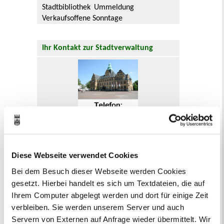
Stadtbibliothek
Ummeldung
Verkaufsoffene Sonntage
Ihr Kontakt zur Stadtverwaltung
Online-Terminvergabe
Ausländerangelegenheiten
Beurkundung Vaterschaft, Sorge
Diese Webseite verwendet Cookies
und Unterhalt
Bei dem Besuch dieser Webseite werden Cookies
Gewerbeangelegenheiten
gesetzt. Hierbei handelt es sich um Textdateien, die auf
Urkundenservice
Ihrem Computer abgelegt werden und dort für einige Zeit
Online-Service (Serviceportal)
Kontaktformular
verbleiben. Sie werden unserem Server und auch
Öffnungszeiten
Servern von Externen auf Anfrage wieder übermittelt. Wir