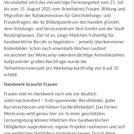
Veranstaltet wird das vierwöchige Ferienangebot vom 21. Juli
bis zum 15. August 2025 vom Arbeitskreis Frauen, Bildung und
Migration der Ratskommission für Gleichstellungs- und
Frauenfragen, der bz Bildungszentrum des Handels gGmbH,
dem Schulungs- und Servicezentrum Vest GmbH und der Stadt
Recklinghausen. Ziel ist es, junge Mädchen frühzeitig für
handwerkliche Berufe zu begeistern – jenseits überkommener
Rollenbilder. Schon nach eineinhalb Wochen Laufzeit
verzeichnet das Workcamp rekordverdächtige Anmeldezahlen.
Aufgrund der großen Nachfrage wurde die
Teilnehmerinnenzahl pro Workshop kurzfristig von 8 auf 10
erhöht.
Handwerk braucht Frauen
Frauen sind im Handwerk nach wie vor deutlich
unterrepräsentiert – trotz spannender Berufsfelder, guter
Karrierechancen und hohem Fachkräftebedarf. Das Ferien-
Workcamp setzt genau hier an: In einer geschützten
Lernumgebung können Mädchen ihre handwerklichen
Fähigkeiten ausprobieren, eigene Projekte realisieren und sich
von weiblichen Vorbildern inspirieren lassen. Durch diese