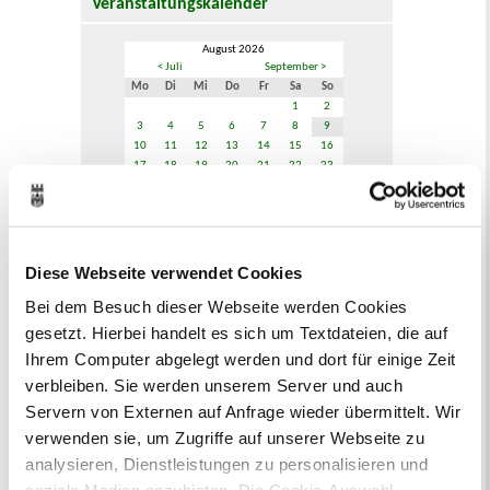
Veranstaltungskalender
August 2026
< Juli
September >
Mo
Di
Mi
Do
Fr
Sa
So
1
2
3
4
5
6
7
8
9
10
11
12
13
14
15
16
17
18
19
20
21
22
23
24
25
26
27
28
29
30
31
Veranstaltungskategorie
Diese Webseite verwendet Cookies
Bei dem Besuch dieser Webseite werden Cookies
Zur Veranstaltungssuche
gesetzt. Hierbei handelt es sich um Textdateien, die auf
Ihrem Computer abgelegt werden und dort für einige Zeit
Bürgerbeteiligung
verbleiben. Sie werden unserem Server und auch
Servern von Externen auf Anfrage wieder übermittelt. Wir
Online-Beteiligungsportal der
Stadtverwaltung
verwenden sie, um Zugriffe auf unserer Webseite zu
analysieren, Dienstleistungen zu personalisieren und
Bauleitplanung: Für Bürger*innen gibt