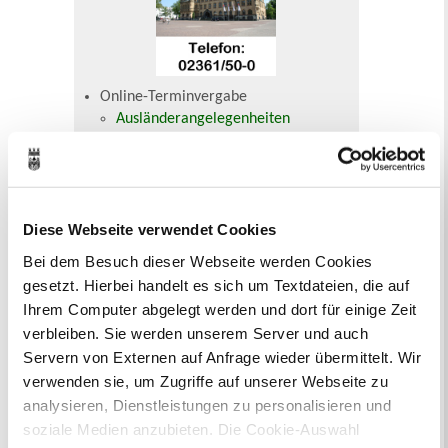
Online-Terminvergabe
Ausländerangelegenheiten
Beurkundung Vaterschaft, Sorge
und Unterhalt
Gewerbeangelegenheiten
Urkundenservice
Diese Webseite verwendet Cookies
Online-Service (Serviceportal)
Kontaktformular
Bei dem Besuch dieser Webseite werden Cookies
Öffnungszeiten
gesetzt. Hierbei handelt es sich um Textdateien, die auf
E-Rechnung FAQ
Ihrem Computer abgelegt werden und dort für einige Zeit
Bürgerservice von A-Z
verbleiben. Sie werden unserem Server und auch
Ausweisstatus
Servern von Externen auf Anfrage wieder übermittelt. Wir
Defekte Straßenbeleuchtung melden
verwenden sie, um Zugriffe auf unserer Webseite zu
analysieren, Dienstleistungen zu personalisieren und
Veranstaltungskalender
soziale Medien anzubieten. Die Cookie-Auswahl