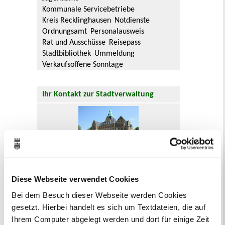
Kommunale Servicebetriebe
Kreis Recklinghausen
Notdienste
Ordnungsamt
Personalausweis
Rat und Ausschüsse
Reisepass
Stadtbibliothek
Ummeldung
Verkaufsoffene Sonntage
Ihr Kontakt zur Stadtverwaltung
Online-Terminvergabe
Diese Webseite verwendet Cookies
Ausländerangelegenheiten
Bei dem Besuch dieser Webseite werden Cookies
Beurkundung Vaterschaft, Sorge
gesetzt. Hierbei handelt es sich um Textdateien, die auf
und Unterhalt
Ihrem Computer abgelegt werden und dort für einige Zeit
Gewerbeangelegenheiten