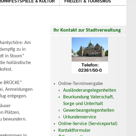
RUHRFESTSPIELE & KULTUR
FREIZEIT & TOURISMUS
Ihr Kontakt zur Stadtverwaltung
Shantychöre: Am
dampfig zu in
dt in Stoom“
die holländische
ksfest.
Die BRÜCKE“
Online-Terminvergabe
Mai, Anmeldungen
Ausländerangelegenheiten
lug entgegen.
Beurkundung Vaterschaft,
Sorge und Unterhalt
häuser
Gewerbeangelegenheiten
en Plätzen,
Urkundenservice
zu bewundern.
Online-Service (Serviceportal)
Kontaktformular
Angekommen in