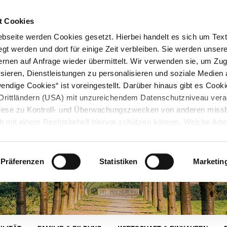
STARTSEITE
KONTAKT
STADTPLAN
PRESSE
KARRIERE
ÜBERSICH
t Cookies
seite werden Cookies gesetzt. Hierbei handelt es sich um Textd
gt werden und dort für einige Zeit verbleiben. Sie werden unse
rnen auf Anfrage wieder übermittelt. Wir verwenden sie, um Zugr
sieren, Dienstleistungen zu personalisieren und soziale Medien 
ndige Cookies“ ist voreingestellt. Darüber hinaus gibt es Cook
in Drittländern (USA) mit unzureichendem Datenschutzniveau vera
 diese zu Kontroll- und Überwachungszwecken von anderen miss
h mit einem Rechtsbehelf hiervor schützen können. Welche Art
den, wie lang sie gespeichert werden, von wem sie gesetzt wu
, können Sie unter „Details anzeigen“ erfahren oder der
tnehmen. Die von Ihnen getroffene Auswahl der gewünschten C
Präferenzen
Statistiken
Marketin
die Zukunft angepasst oder
widerrufen
werden.