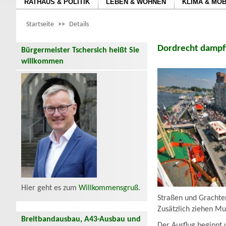
RATHAUS & POLITIK
LEBEN & WOHNEN
KLIMA & MOB
Startseite
>>
Details
Dordrecht dampft
Bürgermeister Tschersich heißt Sie
willkommen
Hier geht es zum
Willkommensgruß
.
Straßen und Grachte
Zusätzlich ziehen Mu
Breitbandausbau, A43-Ausbau und
Der Ausflug beginnt