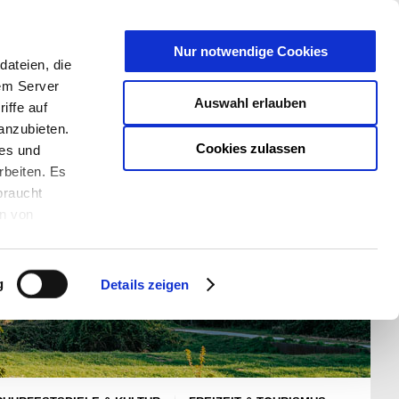
T
Nur notwendige Cookies
ateien, die
S/W - ANSICHT:
SCHRIFTGRÖßE:
rem Server
Auswahl erlauben
iffe auf
anzubieten.
Cookies zulassen
ies und
rbeiten. Es
braucht
en von
rden und wie
ookies kann
g
Details zeigen