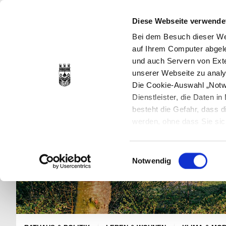
Diese Webseite verwende
Bei dem Besuch dieser Web
auf Ihrem Computer abgele
und auch Servern von Exte
unserer Webseite zu analy
Die Cookie-Auswahl „Notwe
Dienstleister, die Daten 
besteht die Gefahr, dass
werden, ohne dass Sie sic
Cookies genau gesetzt wer
Sie dies verhindern können
Einwilligungsauswahl
Datenschutzerklärung
en
Notwendig
jederzeit mit Wirkung für 