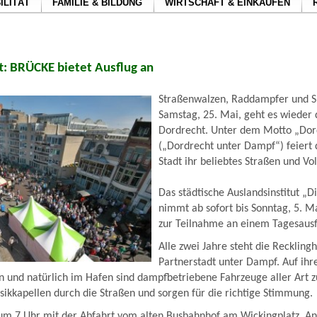
ILITÄT
FAMILIE & BILDUNG
WIRTSCHAFT & EINKAUFEN
: BRÜCKE bietet Ausflug an
Straßenwalzen, Raddampfer und 
Samstag, 25. Mai, geht es wieder 
Dordrecht. Unter dem Motto „Dor
(„Dordrecht unter Dampf“) feiert 
Stadt ihr beliebtes Straßen und Vol
Das städtische Auslandsinstitut „
nimmt ab sofort bis Sonntag, 5. 
zur Teilnahme an einem Tagesausf
Alle zwei Jahre steht die Reckling
Partnerstadt unter Dampf. Auf ihr
n und natürlich im Hafen sind dampfbetriebene Fahrzeuge aller Art 
sikkapellen durch die Straßen und sorgen für die richtige Stimmung.
 um 7 Uhr mit der Abfahrt vom alten Busbahnhof am Wickingplatz. 