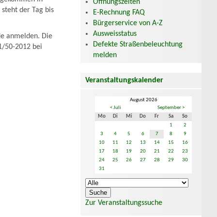
Öffnungszeiten
steht der Tag bis
E-Rechnung FAQ
Bürgerservice von A-Z
Ausweisstatus
.de anmelden. Die
Defekte Straßenbeleuchtung
61/50-2012 bei
melden
Veranstaltungskalender
August 2026
< Juli
September >
Mo
Di
Mi
Do
Fr
Sa
So
1
2
3
4
5
6
7
8
9
10
11
12
13
14
15
16
17
18
19
20
21
22
23
24
25
26
27
28
29
30
31
Zur Veranstaltungssuche