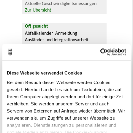
Aktuelle Geschwindigkeitsmessungen
Zur Übersicht
Oft gesucht
Abfallkalender
Anmeldung
Ausländer und Integrationsarbeit
Ausschreibungen
Bauanträge online
Baustellen
Bürgerbüro
Formulare
Fundsachen
Jobcenter Recklinghausen
Jugendamt
Diese Webseite verwendet Cookies
Kommunale Servicebetriebe
Kreis Recklinghausen
Notdienste
Bei dem Besuch dieser Webseite werden Cookies
Ordnungsamt
Personalausweis
gesetzt. Hierbei handelt es sich um Textdateien, die auf
Rat und Ausschüsse
Reisepass
Ihrem Computer abgelegt werden und dort für einige Zeit
Stadtbibliothek
Ummeldung
verbleiben. Sie werden unserem Server und auch
Verkaufsoffene Sonntage
Servern von Externen auf Anfrage wieder übermittelt. Wir
verwenden sie, um Zugriffe auf unserer Webseite zu
Ihr Kontakt zur Stadtverwaltung
analysieren, Dienstleistungen zu personalisieren und
soziale Medien anzubieten. Die Cookie-Auswahl