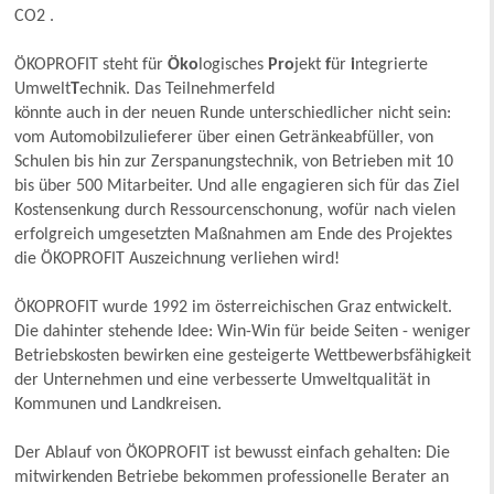
CO2 .
ÖKOPROFIT steht für
Öko
logisches
Pro
jekt
f
ür
i
ntegrierte
Umwelt
T
echnik. Das Teilnehmerfeld
könnte auch in der neuen Runde unterschiedlicher nicht sein:
vom Automobilzulieferer über einen Getränkeabfüller, von
Schulen bis hin zur Zerspanungstechnik, von Betrieben mit 10
bis über 500 Mitarbeiter. Und alle engagieren sich für das Ziel
Kostensenkung durch Ressourcenschonung, wofür nach vielen
erfolgreich umgesetzten Maßnahmen am Ende des Projektes
die ÖKOPROFIT Auszeichnung verliehen wird!
ÖKOPROFIT wurde 1992 im österreichischen Graz entwickelt.
Die dahinter stehende Idee: Win-Win für beide Seiten - weniger
Betriebskosten bewirken eine gesteigerte Wettbewerbsfähigkeit
der Unternehmen und eine verbesserte Umweltqualität in
Kommunen und Landkreisen.
Der Ablauf von ÖKOPROFIT ist bewusst einfach gehalten: Die
mitwirkenden Betriebe bekommen professionelle Berater an