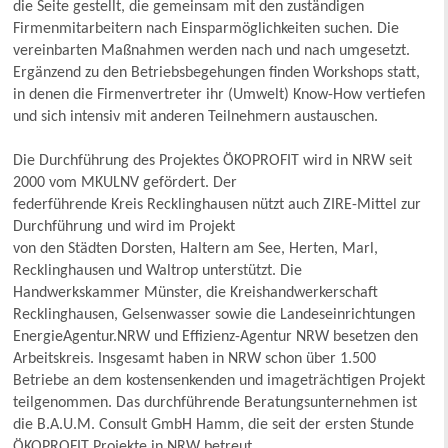
die Seite gestellt, die gemeinsam mit den zuständigen
Firmenmitarbeitern nach Einsparmöglichkeiten suchen. Die
vereinbarten Maßnahmen werden nach und nach umgesetzt.
Ergänzend zu den Betriebsbegehungen finden Workshops statt,
in denen die Firmenvertreter ihr (Umwelt) Know-How vertiefen
und sich intensiv mit anderen Teilnehmern austauschen.
Die Durchführung des Projektes ÖKOPROFIT wird in NRW seit
2000 vom MKULNV gefördert. Der
federführende Kreis Recklinghausen nützt auch ZIRE-Mittel zur
Durchführung und wird im Projekt
von den Städten Dorsten, Haltern am See, Herten, Marl,
Recklinghausen und Waltrop unterstützt. Die
Handwerkskammer Münster, die Kreishandwerkerschaft
Recklinghausen, Gelsenwasser sowie die Landeseinrichtungen
EnergieAgentur.NRW und Effizienz-Agentur NRW besetzen den
Arbeitskreis. Insgesamt haben in NRW schon über 1.500
Betriebe an dem kostensenkenden und imageträchtigen Projekt
teilgenommen. Das durchführende Beratungsunternehmen ist
die B.A.U.M. Consult GmbH Hamm, die seit der ersten Stunde
ÖKOPROFIT Projekte in NRW betreut.