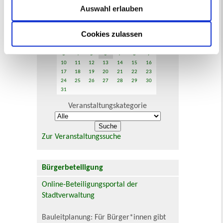
Auswahl erlauben
August 2026
< Juli
September >
Cookies zulassen
Mo
Di
Mi
Do
Fr
Sa
So
1
2
3
4
5
6
7
8
9
10
11
12
13
14
15
16
17
18
19
20
21
22
23
24
25
26
27
28
29
30
31
Veranstaltungskategorie
Zur Veranstaltungssuche
Bürgerbeteiligung
Online-Beteiligungsportal der
Stadtverwaltung
Bauleitplanung: Für Bürger*innen gibt