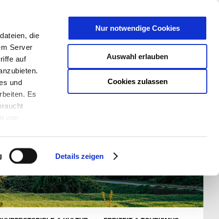
T
Nur notwendige Cookies
ateien, die
S/W - ANSICHT:
SCHRIFTGRÖßE:
rem Server
Auswahl erlauben
iffe auf
anzubieten.
Cookies zulassen
ies und
rbeiten. Es
braucht
en von
rden und wie
ookies kann
g
Details zeigen