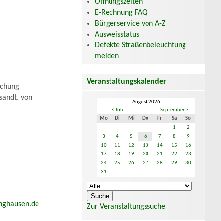
Öffnungszeiten
E-Rechnung FAQ
Bürgerservice von A-Z
Ausweisstatus
Defekte Straßenbeleuchtung
melden
Veranstaltungskalender
schung
sandt. von
August 2026
< Juli
September >
Mo
Di
Mi
Do
Fr
Sa
So
1
2
3
4
5
6
7
8
9
10
11
12
13
14
15
16
17
18
19
20
21
22
23
24
25
26
27
28
29
30
31
nghausen.de
Zur Veranstaltungssuche