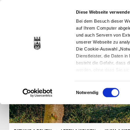
Diese Webseite verwende
Bei dem Besuch dieser Web
auf Ihrem Computer abgele
und auch Servern von Exte
unserer Webseite zu analy
Die Cookie-Auswahl „Notwe
Dienstleister, die Daten 
besteht die Gefahr, dass
werden, ohne dass Sie sic
Cookies genau gesetzt wer
Sie dies verhindern können
Einwilligungsauswahl
Datenschutzerklärung
en
Notwendig
jederzeit mit Wirkung für 