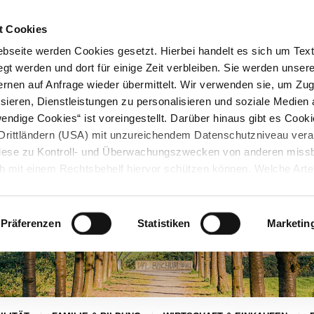
STARTSEITE
KONTAKT
STADTPLAN
PRESSE
KARRIERE
ÜBERSICH
t Cookies
seite werden Cookies gesetzt. Hierbei handelt es sich um Textd
gt werden und dort für einige Zeit verbleiben. Sie werden unse
rnen auf Anfrage wieder übermittelt. Wir verwenden sie, um Zugr
sieren, Dienstleistungen zu personalisieren und soziale Medien 
ndige Cookies“ ist voreingestellt. Darüber hinaus gibt es Cook
in Drittländern (USA) mit unzureichendem Datenschutzniveau vera
 diese zu Kontroll- und Überwachungszwecken von anderen miss
h mit einem Rechtsbehelf hiervor schützen können. Welche Art
den, wie lang sie gespeichert werden, von wem sie gesetzt wu
, können Sie unter „Details anzeigen“ erfahren oder der
tnehmen. Die von Ihnen getroffene Auswahl der gewünschten C
Präferenzen
Statistiken
Marketin
die Zukunft angepasst oder
widerrufen
werden.