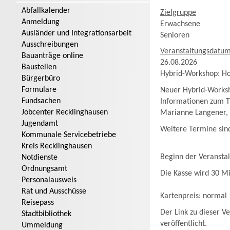
Abfallkalender
Zielgruppe
Anmeldung
Erwachsene
Ausländer und Integrationsarbeit
Senioren
Ausschreibungen
Veranstaltungsdatu
Bauanträge online
26.08.2026
Baustellen
Hybrid-Workshop: Hot
Bürgerbüro
Formulare
Neuer Hybrid-Worksho
Fundsachen
Informationen zum T
Jobcenter Recklinghausen
Marianne Langener,
Jugendamt
Weitere Termine sin
Kommunale Servicebetriebe
Kreis Recklinghausen
Beginn der Veransta
Notdienste
Ordnungsamt
Die Kasse wird 30 Mi
Personalausweis
Rat und Ausschüsse
Kartenpreis: normal 
Reisepass
Der Link zu dieser 
Stadtbibliothek
veröffentlicht.
Ummeldung