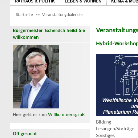
RATHAUS & POLITIK
LEBEN & WOHNEN
KLIMA & MOB
Startseite
>>
Veranstaltungskalender
Veranstaltung
Bürgermeister Tschersich heißt Sie
willkommen
Hybrid-Workshop: 
Hier geht es zum
Willkommensgruß
.
Bildung
Lesungen/Vorträge
Oft gesucht
Sonstiges