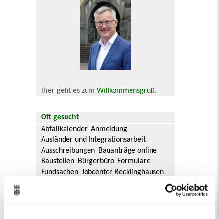
Hier geht es zum
Willkommensgruß
.
Oft gesucht
Abfallkalender
Anmeldung
Ausländer und Integrationsarbeit
Ausschreibungen
Bauanträge online
Baustellen
Bürgerbüro
Formulare
Fundsachen
Jobcenter Recklinghausen
Jugendamt
Kommunale Servicebetriebe
Kreis Recklinghausen
Notdienste
Ordnungsamt
Personalausweis