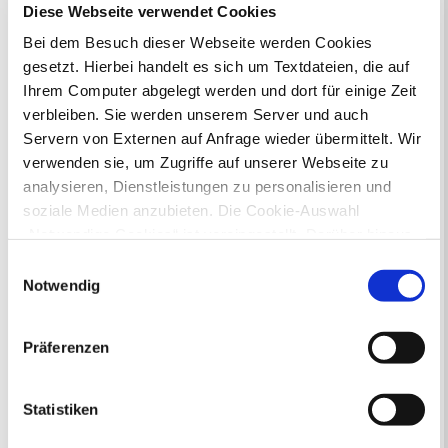
Diese Webseite verwendet Cookies
Rat und Ausschüsse
Reisepass
Stadtbibliothek
Ummeldung
Bei dem Besuch dieser Webseite werden Cookies
Verkaufsoffene Sonntage
gesetzt. Hierbei handelt es sich um Textdateien, die auf
Ihrem Computer abgelegt werden und dort für einige Zeit
verbleiben. Sie werden unserem Server und auch
Ihr Kontakt zur Stadtverwaltung
Servern von Externen auf Anfrage wieder übermittelt. Wir
verwenden sie, um Zugriffe auf unserer Webseite zu
analysieren, Dienstleistungen zu personalisieren und
soziale Medien anzubieten. Die Cookie-Auswahl
„Notwendige Cookies“ ist voreingestellt. Darüber hinaus
gibt es Cookies und Dienstleister, die Daten in
Einwilligungsauswahl
Online-Terminvergabe
Drittländern (USA) mit unzureichendem
Notwendig
Ausländerangelegenheiten
Datenschutzniveau verarbeiten. Es besteht die Gefahr,
Beurkundung Vaterschaft, Sorge
dass diese zu Kontroll- und Überwachungszwecken von
und Unterhalt
Präferenzen
anderen missbraucht werden, ohne dass Sie sich mit
Gewerbeangelegenheiten
einem Rechtsbehelf hiervor schützen können. Welche
Urkundenservice
Arten von Cookies genau gesetzt werden, wie lang sie
Statistiken
Online-Service (Serviceportal)
gespeichert werden, von wem sie gesetzt wurden und
Kontaktformular