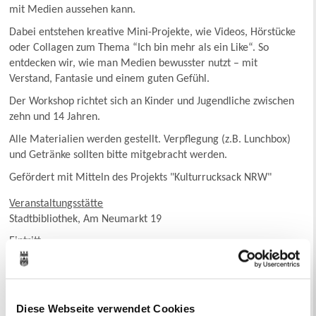
mit Medien aussehen kann.
Dabei entstehen kreative Mini-Projekte, wie Videos, Hörstücke
oder Collagen zum Thema “Ich bin mehr als ein Like“. So
entdecken wir, wie man Medien bewusster nutzt – mit
Verstand, Fantasie und einem guten Gefühl.
Der Workshop richtet sich an Kinder und Jugendliche zwischen
zehn und 14 Jahren.
Alle Materialien werden gestellt. Verpflegung (z.B. Lunchbox)
und Getränke sollten bitte mitgebracht werden.
Gefördert mit Mitteln des Projekts "Kulturrucksack NRW"
Veranstaltungsstätte
Stadtbibliothek, Am Neumarkt 19
Eintritt
frei
Kontakt
Eine Anmeldung unter Tel. 02361-501923 (AB) oder per Mail
Diese Webseite verwendet Cookies
unter
stadtbibliothek@recklinghausen.de
ist erforderlich