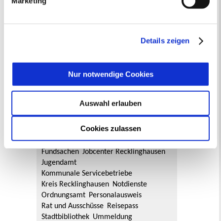
Marketing
„Details anzeigen“ erfahren oder der
Datenschutzerklärung
entnehmen. Die von Ihnen
getroffene Auswahl der gewünschten Cookies kann
jederzeit mit Wirkung für die Zukunft angepasst oder
Details zeigen
widerrufen
werden.
Hier geht es zum
Willkommensgruß
.
Nur notwendige Cookies
Oft gesucht
Auswahl erlauben
Abfallkalender
Anmeldung
Ausländer und Integrationsarbeit
Cookies zulassen
Ausschreibungen
Bauanträge online
Baustellen
Bürgerbüro
Formulare
Fundsachen
Jobcenter Recklinghausen
Jugendamt
Kommunale Servicebetriebe
Kreis Recklinghausen
Notdienste
Ordnungsamt
Personalausweis
Rat und Ausschüsse
Reisepass
Stadtbibliothek
Ummeldung