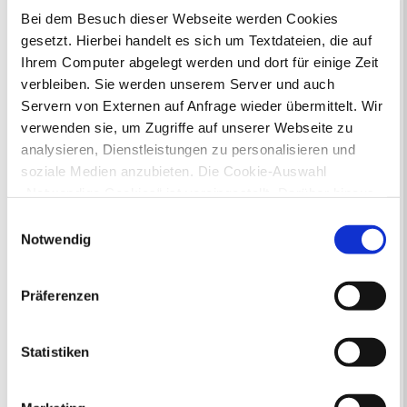
Bei dem Besuch dieser Webseite werden Cookies
Am Neumarkt 19, 45663 Recklinghausen
gesetzt. Hierbei handelt es sich um Textdateien, die auf
Kartenansicht
Ihrem Computer abgelegt werden und dort für einige Zeit
verbleiben. Sie werden unserem Server und auch
Servern von Externen auf Anfrage wieder übermittelt. Wir
verwenden sie, um Zugriffe auf unserer Webseite zu
analysieren, Dienstleistungen zu personalisieren und
soziale Medien anzubieten. Die Cookie-Auswahl
„Notwendige Cookies“ ist voreingestellt. Darüber hinaus
gibt es Cookies und Dienstleister, die Daten in
Einwilligungsauswahl
Drittländern (USA) mit unzureichendem
Notwendig
Datenschutzniveau verarbeiten. Es besteht die Gefahr,
Neue Suche
dass diese zu Kontroll- und Überwachungszwecken von
Präferenzen
anderen missbraucht werden, ohne dass Sie sich mit
einem Rechtsbehelf hiervor schützen können. Welche
Bürgermeister Tschersich heißt Sie
Arten von Cookies genau gesetzt werden, wie lang sie
Statistiken
willkommen
gespeichert werden, von wem sie gesetzt wurden und
wie Sie dies verhindern können, können Sie unter