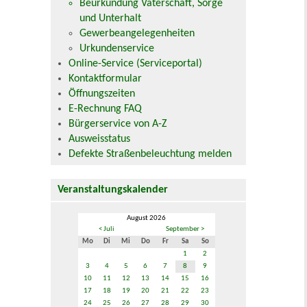
Beurkundung Vaterschaft, Sorge
und Unterhalt
Gewerbeangelegenheiten
Urkundenservice
Online-Service (Serviceportal)
Kontaktformular
Öffnungszeiten
E-Rechnung FAQ
Bürgerservice von A-Z
Ausweisstatus
Defekte Straßenbeleuchtung melden
Veranstaltungskalender
August 2026
< Juli
September >
Mo
Di
Mi
Do
Fr
Sa
So
1
2
3
4
5
6
7
8
9
10
11
12
13
14
15
16
17
18
19
20
21
22
23
24
25
26
27
28
29
30