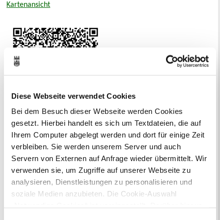
Kartenansicht
Diese Webseite verwendet Cookies
Bei dem Besuch dieser Webseite werden Cookies
gesetzt. Hierbei handelt es sich um Textdateien, die auf
Neue Suche
Ihrem Computer abgelegt werden und dort für einige Zeit
verbleiben. Sie werden unserem Server und auch
Servern von Externen auf Anfrage wieder übermittelt. Wir
Bürgermeister Tschersich heißt Sie
verwenden sie, um Zugriffe auf unserer Webseite zu
willkommen
analysieren, Dienstleistungen zu personalisieren und
soziale Medien anzubieten. Die Cookie-Auswahl
„Notwendige Cookies“ ist voreingestellt. Darüber hinaus
gibt es Cookies und Dienstleister, die Daten in