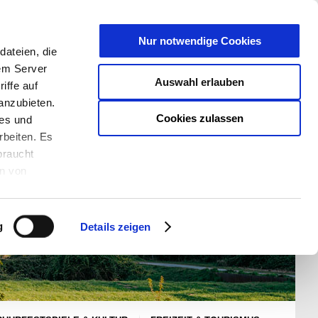
T
Nur notwendige Cookies
ateien, die
S/W - ANSICHT:
SCHRIFTGRÖßE:
rem Server
Auswahl erlauben
iffe auf
anzubieten.
Cookies zulassen
ies und
rbeiten. Es
braucht
en von
rden und wie
ookies kann
g
Details zeigen