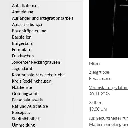
Abfallkalender
Anmeldung
Ausländer und Integrationsarbeit
Ausschreibungen
Bauanträge online
Baustellen
Bürgerbüro
Formulare
Fundsachen
Jobcenter Recklinghausen
Musik
Jugendamt
Zielgruppe
Kommunale Servicebetriebe
Erwachsene
Kreis Recklinghausen
Notdienste
Veranstaltungsdatu
Ordnungsamt
20.11.2026
Personalausweis
Zeiten
Rat und Ausschüsse
19.30 Uhr
Reisepass
Als Geburtshelfer f
Stadtbibliothek
Mann in Smoking und 
Ummeldung