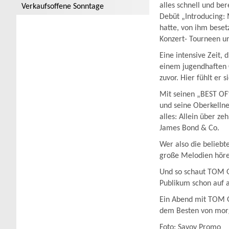
alles schnell und be
Verkaufsoffene Sonntage
Debüt „Introducing: 
hatte, von ihm beset
Konzert- Tourneen un
Eine intensive Zeit, 
einem jugendhaften 
zuvor. Hier fühlt er 
Mit seinen „BEST OF
und seine Oberkellne
alles: Allein über z
James Bond & Co.
Wer also die beliebt
große Melodien höre
Und so schaut TOM G
Publikum schon auf a
Ein Abend mit TOM 
dem Besten von morg
Foto: Savoy Promo