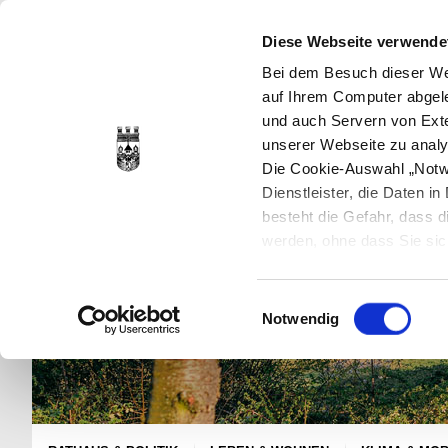
Diese Webseite verwende
Bei dem Besuch dieser Web
auf Ihrem Computer abgele
und auch Servern von Exte
unserer Webseite zu analy
Die Cookie-Auswahl „Notwe
Dienstleister, die Daten 
besteht die Gefahr, dass
werden, ohne dass Sie sic
Cookies genau gesetzt wer
Sie dies verhindern können
Einwilligungsauswahl
Datenschutzerklärung
en
Notwendig
jederzeit mit Wirkung für 