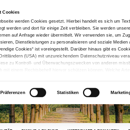
STARTSEITE
KONTAKT
STADTPLAN
PRESSE
KARRIERE
ÜBERSICH
t Cookies
seite werden Cookies gesetzt. Hierbei handelt es sich um Textd
gt werden und dort für einige Zeit verbleiben. Sie werden unse
rnen auf Anfrage wieder übermittelt. Wir verwenden sie, um Zugr
sieren, Dienstleistungen zu personalisieren und soziale Medien 
ndige Cookies“ ist voreingestellt. Darüber hinaus gibt es Cook
in Drittländern (USA) mit unzureichendem Datenschutzniveau vera
 diese zu Kontroll- und Überwachungszwecken von anderen miss
h mit einem Rechtsbehelf hiervor schützen können. Welche Art
den, wie lang sie gespeichert werden, von wem sie gesetzt wu
, können Sie unter „Details anzeigen“ erfahren oder der
tnehmen. Die von Ihnen getroffene Auswahl der gewünschten C
Präferenzen
Statistiken
Marketin
die Zukunft angepasst oder
widerrufen
werden.