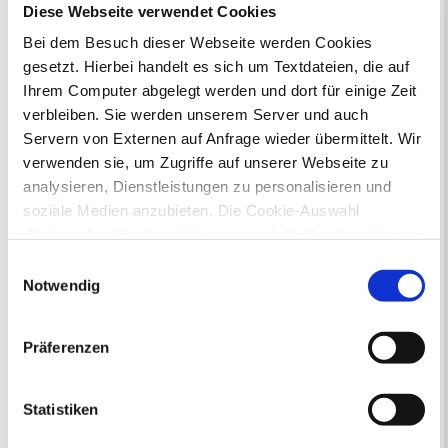
Diese Webseite verwendet Cookies
Rat und Ausschüsse
Reisepass
Stadtbibliothek
Ummeldung
Bei dem Besuch dieser Webseite werden Cookies
Verkaufsoffene Sonntage
gesetzt. Hierbei handelt es sich um Textdateien, die auf
Ihrem Computer abgelegt werden und dort für einige Zeit
verbleiben. Sie werden unserem Server und auch
Ihr Kontakt zur Stadtverwaltung
Servern von Externen auf Anfrage wieder übermittelt. Wir
verwenden sie, um Zugriffe auf unserer Webseite zu
analysieren, Dienstleistungen zu personalisieren und
soziale Medien anzubieten. Die Cookie-Auswahl
„Notwendige Cookies“ ist voreingestellt. Darüber hinaus
gibt es Cookies und Dienstleister, die Daten in
Einwilligungsauswahl
Online-Terminvergabe
Drittländern (USA) mit unzureichendem
Notwendig
Ausländerangelegenheiten
Datenschutzniveau verarbeiten. Es besteht die Gefahr,
Beurkundung Vaterschaft, Sorge
dass diese zu Kontroll- und Überwachungszwecken von
und Unterhalt
Präferenzen
anderen missbraucht werden, ohne dass Sie sich mit
Gewerbeangelegenheiten
einem Rechtsbehelf hiervor schützen können. Welche
Urkundenservice
Arten von Cookies genau gesetzt werden, wie lang sie
Statistiken
Online-Service (Serviceportal)
gespeichert werden, von wem sie gesetzt wurden und
Kontaktformular