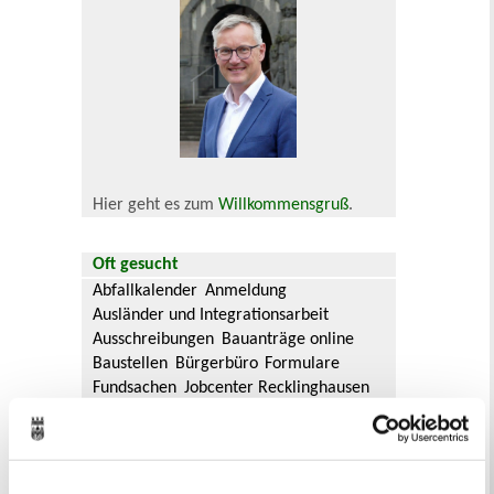
Hier geht es zum
Willkommensgruß
.
Oft gesucht
Abfallkalender
Anmeldung
Ausländer und Integrationsarbeit
Ausschreibungen
Bauanträge online
Baustellen
Bürgerbüro
Formulare
Fundsachen
Jobcenter Recklinghausen
Jugendamt
Kommunale Servicebetriebe
Kreis Recklinghausen
Notdienste
Ordnungsamt
Personalausweis