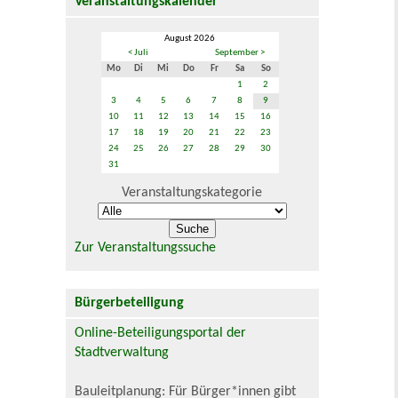
Veranstaltungskalender
August 2026
< Juli
September >
Mo
Di
Mi
Do
Fr
Sa
So
1
2
3
4
5
6
7
8
9
10
11
12
13
14
15
16
17
18
19
20
21
22
23
24
25
26
27
28
29
30
31
Veranstaltungskategorie
Zur Veranstaltungssuche
Bürgerbeteiligung
Online-Beteiligungsportal der
Stadtverwaltung
Bauleitplanung: Für Bürger*innen gibt