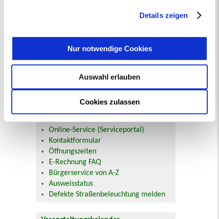
getroffene Auswahl der gewünschten Cookies kann
jederzeit mit Wirkung für die Zukunft angepasst oder
Details zeigen
widerrufen
werden.
Nur notwendige Cookies
Online-Terminvergabe
Ausländerangelegenheiten
Auswahl erlauben
Beurkundung Vaterschaft, Sorge
und Unterhalt
Cookies zulassen
Gewerbeangelegenheiten
Urkundenservice
Online-Service (Serviceportal)
Kontaktformular
Öffnungszeiten
E-Rechnung FAQ
Bürgerservice von A-Z
Ausweisstatus
Defekte Straßenbeleuchtung melden