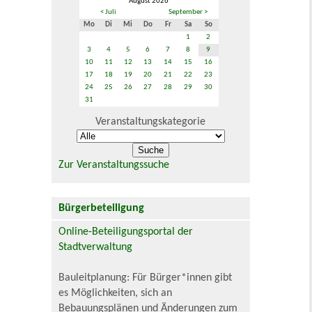
August 2026
< Juli
September >
Mo
Di
Mi
Do
Fr
Sa
So
1
2
3
4
5
6
7
8
9
10
11
12
13
14
15
16
17
18
19
20
21
22
23
24
25
26
27
28
29
30
31
Veranstaltungskategorie
Zur Veranstaltungssuche
Bürgerbeteiligung
Online-Beteiligungsportal der
Stadtverwaltung
Bauleitplanung: Für Bürger*innen gibt
es Möglichkeiten, sich an
Bebauungsplänen und Änderungen zum