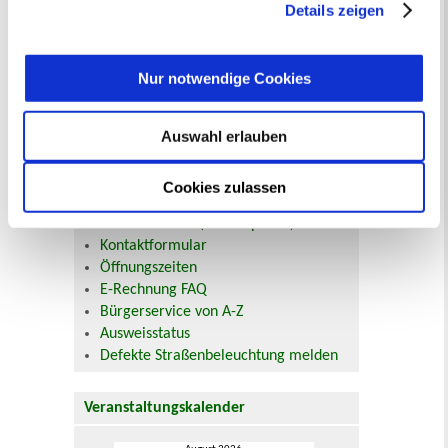
jederzeit mit Wirkung für die Zukunft angepasst oder
Details zeigen
widerrufen
werden.
Nur notwendige Cookies
Online-Terminvergabe
Ausländerangelegenheiten
Auswahl erlauben
Beurkundung Vaterschaft, Sorge
und Unterhalt
Gewerbeangelegenheiten
Cookies zulassen
Urkundenservice
Online-Service (Serviceportal)
Kontaktformular
Öffnungszeiten
E-Rechnung FAQ
Bürgerservice von A-Z
Ausweisstatus
Defekte Straßenbeleuchtung melden
Veranstaltungskalender