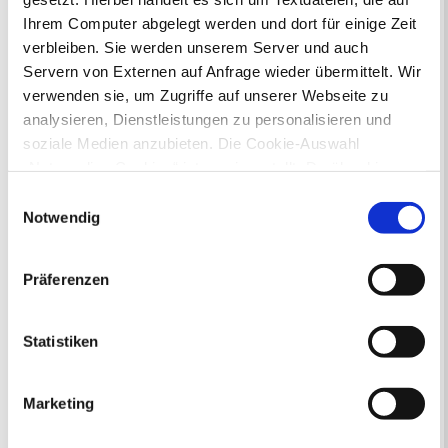
Ihrem Computer abgelegt werden und dort für einige Zeit
verbleiben. Sie werden unserem Server und auch
Servern von Externen auf Anfrage wieder übermittelt. Wir
verwenden sie, um Zugriffe auf unserer Webseite zu
analysieren, Dienstleistungen zu personalisieren und
soziale Medien anzubieten. Die Cookie-Auswahl
„Notwendige Cookies“ ist voreingestellt. Darüber hinaus
gibt es Cookies und Dienstleister, die Daten in
Einwilligungsauswahl
Neue Suche
Drittländern (USA) mit unzureichendem
Notwendig
Datenschutzniveau verarbeiten. Es besteht die Gefahr,
dass diese zu Kontroll- und Überwachungszwecken von
Bürgermeister Tschersich heißt Sie
Präferenzen
anderen missbraucht werden, ohne dass Sie sich mit
willkommen
einem Rechtsbehelf hiervor schützen können. Welche
Arten von Cookies genau gesetzt werden, wie lang sie
Statistiken
gespeichert werden, von wem sie gesetzt wurden und
wie Sie dies verhindern können, können Sie unter
Marketing
„Details anzeigen“ erfahren oder der
Datenschutzerklärung
entnehmen. Die von Ihnen