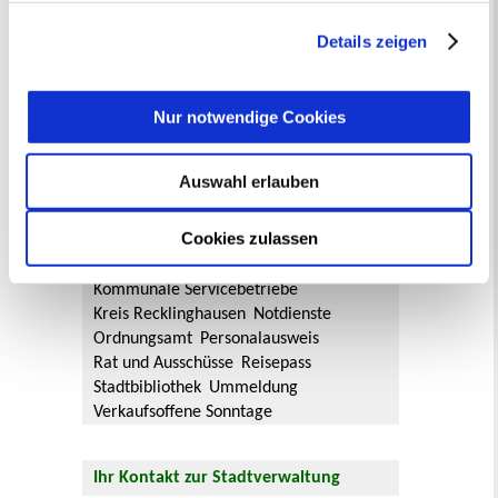
getroffene Auswahl der gewünschten Cookies kann
jederzeit mit Wirkung für die Zukunft angepasst oder
Details zeigen
Hier geht es zum
Willkommensgruß
.
widerrufen
werden.
Nur notwendige Cookies
Oft gesucht
Abfallkalender
Anmeldung
Ausländer und Integrationsarbeit
Auswahl erlauben
Ausschreibungen
Bauanträge online
Baustellen
Bürgerbüro
Formulare
Cookies zulassen
Fundsachen
Jobcenter Recklinghausen
Jugendamt
Kommunale Servicebetriebe
Kreis Recklinghausen
Notdienste
Ordnungsamt
Personalausweis
Rat und Ausschüsse
Reisepass
Stadtbibliothek
Ummeldung
Verkaufsoffene Sonntage
Ihr Kontakt zur Stadtverwaltung