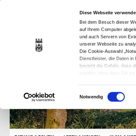
Diese Webseite verwende
Bei dem Besuch dieser Web
auf Ihrem Computer abgele
und auch Servern von Exte
unserer Webseite zu analy
Die Cookie-Auswahl „Notwe
Dienstleister, die Daten 
besteht die Gefahr, dass
werden, ohne dass Sie sic
Cookies genau gesetzt wer
Sie dies verhindern können
Einwilligungsauswahl
Datenschutzerklärung
en
Notwendig
jederzeit mit Wirkung für 