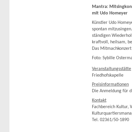
Mantra: Mitsingkonz
mit Udo Homeyer
Künstler Udo Homeye
spontan mitzusingen
ständigen Wiederholu
kraftvoll, heilsam,
Das Mitmachkonzert i
Foto: Sybille Osterm
Veranstaltungsstätte
Friedhofskapelle
Preisinformationen
Die Anmeldung für di
Kontakt
Fachbereich Kultur, 
Kulturquartiersman
Tel. 02361/50-1890