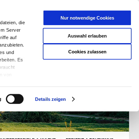
T
Nur notwendige Cookies
ateien, die
S/W - ANSICHT:
SCHRIFTGRÖßE:
rem Server
Auswahl erlauben
iffe auf
anzubieten.
Cookies zulassen
ies und
rbeiten. Es
braucht
en von
rden und wie
ookies kann
g
Details zeigen