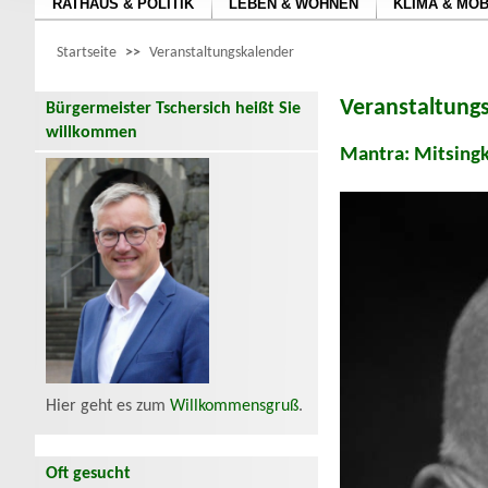
RATHAUS & POLITIK
LEBEN & WOHNEN
KLIMA & MOB
Startseite
>>
Veranstaltungskalender
Veranstaltung
Bürgermeister Tschersich heißt Sie
willkommen
Mantra: Mitsingk
Hier geht es zum
Willkommensgruß
.
Oft gesucht