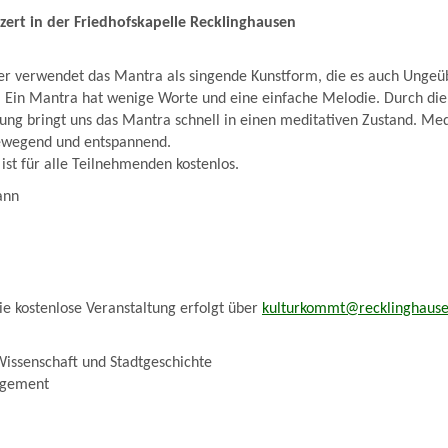
ert in der Friedhofskapelle Recklinghausen
r verwendet das Mantra als singende Kunstform, die es auch Ungeü
. Ein Mantra hat wenige Worte und eine einfache Melodie. Durch di
ng bringt uns das Mantra schnell in einen meditativen Zustand. Medi
 bewegend und entspannend.
st für alle Teilnehmenden kostenlos.
ann
e kostenlose Veranstaltung erfolgt über
kulturkommt@recklinghaus
Wissenschaft und Stadtgeschichte
agement