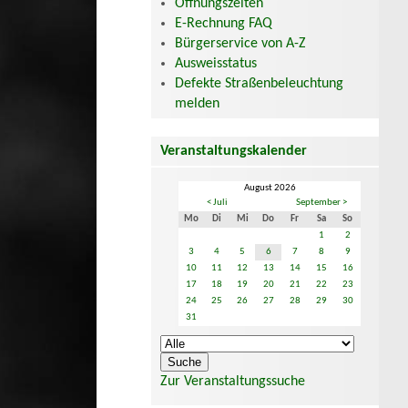
Öffnungszeiten
E-Rechnung FAQ
Bürgerservice von A-Z
Ausweisstatus
Defekte Straßenbeleuchtung
melden
Veranstaltungskalender
August 2026
< Juli
September >
Mo
Di
Mi
Do
Fr
Sa
So
1
2
3
4
5
6
7
8
9
10
11
12
13
14
15
16
17
18
19
20
21
22
23
24
25
26
27
28
29
30
31
Zur Veranstaltungssuche