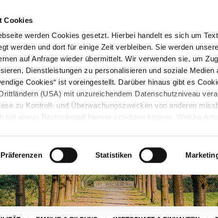
STARTSEITE
KONTAKT
STADTPLAN
PRESSE
KARRIERE
ÜBERSICH
t Cookies
seite werden Cookies gesetzt. Hierbei handelt es sich um Textd
gt werden und dort für einige Zeit verbleiben. Sie werden unse
rnen auf Anfrage wieder übermittelt. Wir verwenden sie, um Zugr
sieren, Dienstleistungen zu personalisieren und soziale Medien 
ndige Cookies“ ist voreingestellt. Darüber hinaus gibt es Cook
in Drittländern (USA) mit unzureichendem Datenschutzniveau vera
 diese zu Kontroll- und Überwachungszwecken von anderen miss
h mit einem Rechtsbehelf hiervor schützen können. Welche Art
den, wie lang sie gespeichert werden, von wem sie gesetzt wu
, können Sie unter „Details anzeigen“ erfahren oder der
tnehmen. Die von Ihnen getroffene Auswahl der gewünschten C
Präferenzen
Statistiken
Marketin
die Zukunft angepasst oder
widerrufen
werden.