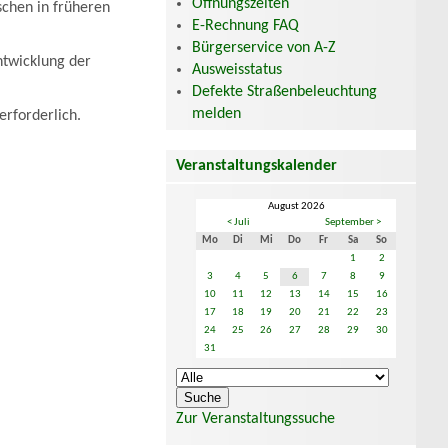
Öffnungszeiten
schen in früheren
E-Rechnung FAQ
Bürgerservice von A-Z
ntwicklung der
Ausweisstatus
Defekte Straßenbeleuchtung
melden
erforderlich.
Veranstaltungskalender
August 2026
< Juli
September >
Mo
Di
Mi
Do
Fr
Sa
So
1
2
3
4
5
6
7
8
9
10
11
12
13
14
15
16
17
18
19
20
21
22
23
24
25
26
27
28
29
30
31
Zur Veranstaltungssuche