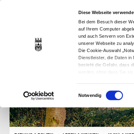
Diese Webseite verwende
Bei dem Besuch dieser Web
auf Ihrem Computer abgele
und auch Servern von Exte
unserer Webseite zu analy
Die Cookie-Auswahl „Notwe
Dienstleister, die Daten 
besteht die Gefahr, dass
werden, ohne dass Sie sic
Cookies genau gesetzt wer
Sie dies verhindern können
Einwilligungsauswahl
Datenschutzerklärung
en
Notwendig
jederzeit mit Wirkung für 