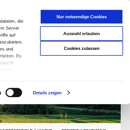
T
Nur notwendige Cookies
ateien, die
S/W - ANSICHT:
SCHRIFTGRÖßE:
rem Server
Auswahl erlauben
iffe auf
anzubieten.
Cookies zulassen
ies und
rbeiten. Es
braucht
en von
rden und wie
ookies kann
g
Details zeigen