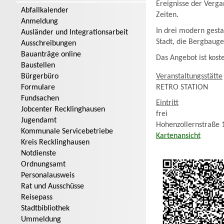
Ereignisse der Verga
Abfallkalender
Zeiten.
Anmeldung
In drei modern gesta
Ausländer und Integrationsarbeit
Stadt, die Bergbauge
Ausschreibungen
Bauanträge online
Das Angebot ist kost
Baustellen
Veranstaltungsstätte
Bürgerbüro
RETRO STATION
Formulare
Fundsachen
Eintritt
Jobcenter Recklinghausen
frei
Jugendamt
Hohenzollernstraße 
Kommunale Servicebetriebe
Kartenansicht
Kreis Recklinghausen
Notdienste
Ordnungsamt
Personalausweis
Rat und Ausschüsse
Reisepass
Stadtbibliothek
Ummeldung