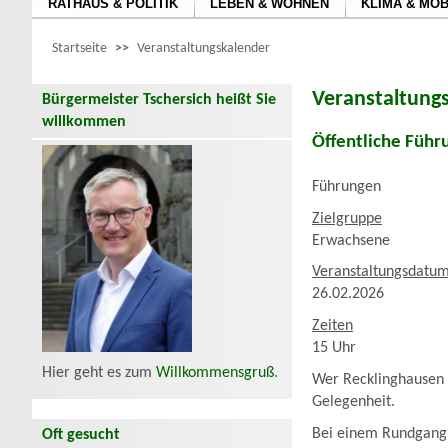
RATHAUS & POLITIK
LEBEN & WOHNEN
KLIMA & MOB
Startseite
>>
Veranstaltungskalender
Veranstaltung
Bürgermeister Tschersich heißt Sie
willkommen
Öffentliche Führ
Führungen
Zielgruppe
Erwachsene
Veranstaltungsdatu
26.02.2026
Zeiten
15 Uhr
Hier geht es zum
Willkommensgruß
.
Wer Recklinghausen u
Gelegenheit.
Bei einem Rundgang d
Oft gesucht