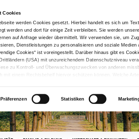
STARTSEITE
KONTAKT
STADTPLAN
PRESSE
KARRIERE
ÜBERSICH
t Cookies
seite werden Cookies gesetzt. Hierbei handelt es sich um Textd
gt werden und dort für einige Zeit verbleiben. Sie werden unse
rnen auf Anfrage wieder übermittelt. Wir verwenden sie, um Zugr
sieren, Dienstleistungen zu personalisieren und soziale Medien 
ndige Cookies“ ist voreingestellt. Darüber hinaus gibt es Cook
in Drittländern (USA) mit unzureichendem Datenschutzniveau vera
 diese zu Kontroll- und Überwachungszwecken von anderen miss
h mit einem Rechtsbehelf hiervor schützen können. Welche Art
den, wie lang sie gespeichert werden, von wem sie gesetzt wu
, können Sie unter „Details anzeigen“ erfahren oder der
tnehmen. Die von Ihnen getroffene Auswahl der gewünschten C
Präferenzen
Statistiken
Marketin
die Zukunft angepasst oder
widerrufen
werden.