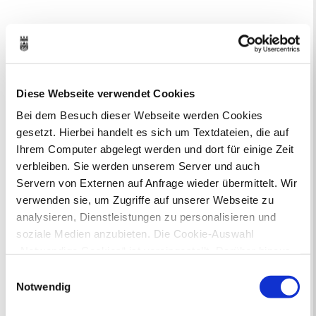
Veranstaltungsstätte
Familienbüro
Preisinformationen
kostenfrei / mit Anmeldung
Diese Webseite verwendet Cookies
Kontakt
Bei dem Besuch dieser Webseite werden Cookies
Anmeldung an:
gesetzt. Hierbei handelt es sich um Textdateien, die auf
Ihrem Computer abgelegt werden und dort für einige Zeit
Familienbüro
verbleiben. Sie werden unserem Server und auch
02361 50 2323
Servern von Externen auf Anfrage wieder übermittelt. Wir
familienbuero@recklinghausen.de
verwenden sie, um Zugriffe auf unserer Webseite zu
analysieren, Dienstleistungen zu personalisieren und
Große Geldstraße 19, 45657 Recklinghausen
soziale Medien anzubieten. Die Cookie-Auswahl
Kartenansicht
„Notwendige Cookies“ ist voreingestellt. Darüber hinaus
gibt es Cookies und Dienstleister, die Daten in
Einwilligungsauswahl
Drittländern (USA) mit unzureichendem
Notwendig
Datenschutzniveau verarbeiten. Es besteht die Gefahr,