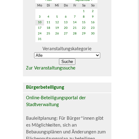
< Juli
September >
Mo
Di
Mi
Do
Fr
Sa
So
1
2
3
4
5
6
7
8
9
10
11
12
13
14
15
16
17
18
19
20
21
22
23
24
25
26
27
28
29
30
31
Veranstaltungskategorie
Zur Veranstaltungssuche
Bürgerbeteiligung
Online-Beteiligungsportal der
Stadtverwaltung
Bauleitplanung: Für Bürger*innen gibt
es Möglichkeiten, sich an
Bebauungsplänen und Änderungen zum
Flächennutzungsplan zu beteiligen.