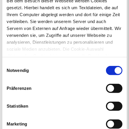
Bei dem Besuch dieser Webseite werden Cookies
gesetzt. Hierbei handelt es sich um Textdateien, die auf
Ihr Kontakt zur Stadtverwaltung
Ihrem Computer abgelegt werden und dort für einige Zeit
verbleiben. Sie werden unserem Server und auch
Servern von Externen auf Anfrage wieder übermittelt. Wir
verwenden sie, um Zugriffe auf unserer Webseite zu
analysieren, Dienstleistungen zu personalisieren und
soziale Medien anzubieten. Die Cookie-Auswahl
„Notwendige Cookies“ ist voreingestellt. Darüber hinaus
Online-Terminvergabe
gibt es Cookies und Dienstleister, die Daten in
Ausländerangelegenheiten
Einwilligungsauswahl
Drittländern (USA) mit unzureichendem
Beurkundung Vaterschaft, Sorge
Notwendig
und Unterhalt
Datenschutzniveau verarbeiten. Es besteht die Gefahr,
Gewerbeangelegenheiten
dass diese zu Kontroll- und Überwachungszwecken von
Präferenzen
Urkundenservice
anderen missbraucht werden, ohne dass Sie sich mit
Online-Service (Serviceportal)
einem Rechtsbehelf hiervor schützen können. Welche
Kontaktformular
Arten von Cookies genau gesetzt werden, wie lang sie
Statistiken
Öffnungszeiten
gespeichert werden, von wem sie gesetzt wurden und
E-Rechnung FAQ
wie Sie dies verhindern können, können Sie unter
Bürgerservice von A-Z
Marketing
„Details anzeigen“ erfahren oder der
Ausweisstatus