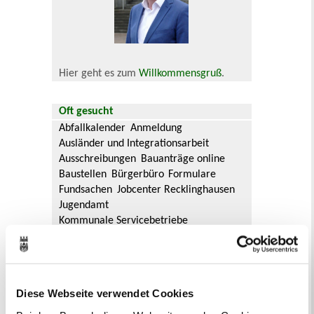
Hier geht es zum
Willkommensgruß
.
Oft gesucht
Abfallkalender
Anmeldung
Ausländer und Integrationsarbeit
Ausschreibungen
Bauanträge online
Baustellen
Bürgerbüro
Formulare
Fundsachen
Jobcenter Recklinghausen
Jugendamt
Kommunale Servicebetriebe
Kreis Recklinghausen
Notdienste
Ordnungsamt
Personalausweis
Rat und Ausschüsse
Reisepass
Stadtbibliothek
Ummeldung
Diese Webseite verwendet Cookies
Verkaufsoffene Sonntage