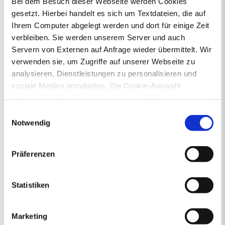
Bei dem Besuch dieser Webseite werden Cookies
gesetzt. Hierbei handelt es sich um Textdateien, die auf
Ihr Kontakt zur Stadtverwaltung
Ihrem Computer abgelegt werden und dort für einige Zeit
verbleiben. Sie werden unserem Server und auch
Servern von Externen auf Anfrage wieder übermittelt. Wir
verwenden sie, um Zugriffe auf unserer Webseite zu
analysieren, Dienstleistungen zu personalisieren und
soziale Medien anzubieten. Die Cookie-Auswahl
„Notwendige Cookies“ ist voreingestellt. Darüber hinaus
Online-Terminvergabe
gibt es Cookies und Dienstleister, die Daten in
Ausländerangelegenheiten
Einwilligungsauswahl
Drittländern (USA) mit unzureichendem
Beurkundung Vaterschaft, Sorge
Notwendig
und Unterhalt
Datenschutzniveau verarbeiten. Es besteht die Gefahr,
Gewerbeangelegenheiten
dass diese zu Kontroll- und Überwachungszwecken von
Präferenzen
Urkundenservice
anderen missbraucht werden, ohne dass Sie sich mit
Online-Service (Serviceportal)
einem Rechtsbehelf hiervor schützen können. Welche
Kontaktformular
Arten von Cookies genau gesetzt werden, wie lang sie
Statistiken
Öffnungszeiten
gespeichert werden, von wem sie gesetzt wurden und
E-Rechnung FAQ
wie Sie dies verhindern können, können Sie unter
Bürgerservice von A-Z
Marketing
„Details anzeigen“ erfahren oder der
Ausweisstatus