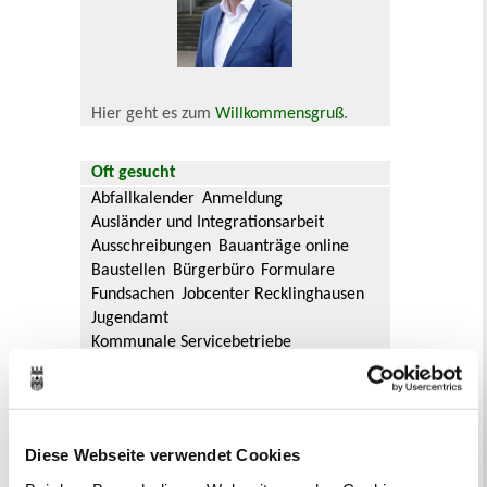
Hier geht es zum
Willkommensgruß
.
Oft gesucht
Abfallkalender
Anmeldung
Ausländer und Integrationsarbeit
Ausschreibungen
Bauanträge online
Baustellen
Bürgerbüro
Formulare
Fundsachen
Jobcenter Recklinghausen
Jugendamt
Kommunale Servicebetriebe
Kreis Recklinghausen
Notdienste
Ordnungsamt
Personalausweis
Rat und Ausschüsse
Reisepass
Stadtbibliothek
Ummeldung
Diese Webseite verwendet Cookies
Verkaufsoffene Sonntage