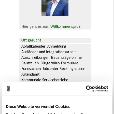
Hier geht es zum
Willkommensgruß
.
Oft gesucht
Abfallkalender
Anmeldung
Ausländer und Integrationsarbeit
Ausschreibungen
Bauanträge online
Baustellen
Bürgerbüro
Formulare
Fundsachen
Jobcenter Recklinghausen
Jugendamt
Kommunale Servicebetriebe
Kreis Recklinghausen
Notdienste
Ordnungsamt
Personalausweis
Rat und Ausschüsse
Reisepass
Stadtbibliothek
Ummeldung
Diese Webseite verwendet Cookies
Verkaufsoffene Sonntage