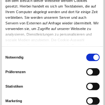
Bei dem Besuch dieser Webseite werden Cookies
gesetzt. Hierbei handelt es sich um Textdateien, die auf
Ihr Kontakt zur Stadtverwaltung
Ihrem Computer abgelegt werden und dort für einige Zeit
verbleiben. Sie werden unserem Server und auch
Servern von Externen auf Anfrage wieder übermittelt. Wir
verwenden sie, um Zugriffe auf unserer Webseite zu
analysieren, Dienstleistungen zu personalisieren und
soziale Medien anzubieten. Die Cookie-Auswahl
„Notwendige Cookies“ ist voreingestellt. Darüber hinaus
Online-Terminvergabe
gibt es Cookies und Dienstleister, die Daten in
Ausländerangelegenheiten
Einwilligungsauswahl
Drittländern (USA) mit unzureichendem
Beurkundung Vaterschaft, Sorge
Notwendig
und Unterhalt
Datenschutzniveau verarbeiten. Es besteht die Gefahr,
Gewerbeangelegenheiten
dass diese zu Kontroll- und Überwachungszwecken von
Präferenzen
Urkundenservice
anderen missbraucht werden, ohne dass Sie sich mit
Online-Service (Serviceportal)
einem Rechtsbehelf hiervor schützen können. Welche
Kontaktformular
Arten von Cookies genau gesetzt werden, wie lang sie
Statistiken
Öffnungszeiten
gespeichert werden, von wem sie gesetzt wurden und
E-Rechnung FAQ
wie Sie dies verhindern können, können Sie unter
Bürgerservice von A-Z
Marketing
„Details anzeigen“ erfahren oder der
Ausweisstatus