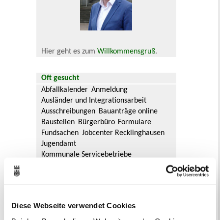
Hier geht es zum
Willkommensgruß
.
Oft gesucht
Abfallkalender
Anmeldung
Ausländer und Integrationsarbeit
Ausschreibungen
Bauanträge online
Baustellen
Bürgerbüro
Formulare
Fundsachen
Jobcenter Recklinghausen
Jugendamt
Kommunale Servicebetriebe
Kreis Recklinghausen
Notdienste
Ordnungsamt
Personalausweis
Rat und Ausschüsse
Reisepass
Stadtbibliothek
Ummeldung
Diese Webseite verwendet Cookies
Verkaufsoffene Sonntage