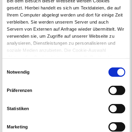
Bei dem Besuch dieser Webseite werden Cookies
gesetzt. Hierbei handelt es sich um Textdateien, die auf
Ihr Kontakt zur Stadtverwaltung
Ihrem Computer abgelegt werden und dort für einige Zeit
verbleiben. Sie werden unserem Server und auch
Servern von Externen auf Anfrage wieder übermittelt. Wir
verwenden sie, um Zugriffe auf unserer Webseite zu
analysieren, Dienstleistungen zu personalisieren und
soziale Medien anzubieten. Die Cookie-Auswahl
„Notwendige Cookies“ ist voreingestellt. Darüber hinaus
Online-Terminvergabe
gibt es Cookies und Dienstleister, die Daten in
Ausländerangelegenheiten
Einwilligungsauswahl
Drittländern (USA) mit unzureichendem
Beurkundung Vaterschaft, Sorge
Notwendig
und Unterhalt
Datenschutzniveau verarbeiten. Es besteht die Gefahr,
Gewerbeangelegenheiten
dass diese zu Kontroll- und Überwachungszwecken von
Präferenzen
Urkundenservice
anderen missbraucht werden, ohne dass Sie sich mit
Online-Service (Serviceportal)
einem Rechtsbehelf hiervor schützen können. Welche
Kontaktformular
Arten von Cookies genau gesetzt werden, wie lang sie
Statistiken
Öffnungszeiten
gespeichert werden, von wem sie gesetzt wurden und
E-Rechnung FAQ
wie Sie dies verhindern können, können Sie unter
Bürgerservice von A-Z
Marketing
„Details anzeigen“ erfahren oder der
Ausweisstatus