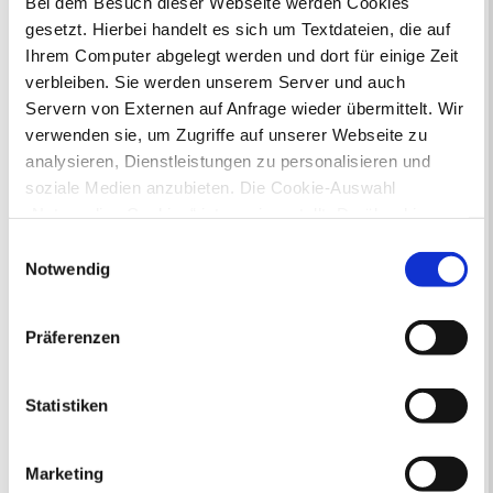
Bei dem Besuch dieser Webseite werden Cookies
gesetzt. Hierbei handelt es sich um Textdateien, die auf
Ihr Kontakt zur Stadtverwaltung
Ihrem Computer abgelegt werden und dort für einige Zeit
verbleiben. Sie werden unserem Server und auch
Servern von Externen auf Anfrage wieder übermittelt. Wir
verwenden sie, um Zugriffe auf unserer Webseite zu
analysieren, Dienstleistungen zu personalisieren und
soziale Medien anzubieten. Die Cookie-Auswahl
„Notwendige Cookies“ ist voreingestellt. Darüber hinaus
Online-Terminvergabe
gibt es Cookies und Dienstleister, die Daten in
Ausländerangelegenheiten
Einwilligungsauswahl
Drittländern (USA) mit unzureichendem
Beurkundung Vaterschaft, Sorge
Notwendig
und Unterhalt
Datenschutzniveau verarbeiten. Es besteht die Gefahr,
Gewerbeangelegenheiten
dass diese zu Kontroll- und Überwachungszwecken von
Präferenzen
Urkundenservice
anderen missbraucht werden, ohne dass Sie sich mit
Online-Service (Serviceportal)
einem Rechtsbehelf hiervor schützen können. Welche
Kontaktformular
Arten von Cookies genau gesetzt werden, wie lang sie
Statistiken
Öffnungszeiten
gespeichert werden, von wem sie gesetzt wurden und
E-Rechnung FAQ
wie Sie dies verhindern können, können Sie unter
Bürgerservice von A-Z
Marketing
„Details anzeigen“ erfahren oder der
Ausweisstatus