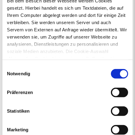
Bei dem Besuch dieser Webseite werden Cookies
gesetzt. Hierbei handelt es sich um Textdateien, die auf
Ihr Kontakt zur Stadtverwaltung
Ihrem Computer abgelegt werden und dort für einige Zeit
verbleiben. Sie werden unserem Server und auch
Servern von Externen auf Anfrage wieder übermittelt. Wir
verwenden sie, um Zugriffe auf unserer Webseite zu
analysieren, Dienstleistungen zu personalisieren und
soziale Medien anzubieten. Die Cookie-Auswahl
„Notwendige Cookies“ ist voreingestellt. Darüber hinaus
Online-Terminvergabe
gibt es Cookies und Dienstleister, die Daten in
Ausländerangelegenheiten
Einwilligungsauswahl
Drittländern (USA) mit unzureichendem
Beurkundung Vaterschaft, Sorge
Notwendig
und Unterhalt
Datenschutzniveau verarbeiten. Es besteht die Gefahr,
Gewerbeangelegenheiten
dass diese zu Kontroll- und Überwachungszwecken von
Präferenzen
Urkundenservice
anderen missbraucht werden, ohne dass Sie sich mit
Online-Service (Serviceportal)
einem Rechtsbehelf hiervor schützen können. Welche
Kontaktformular
Arten von Cookies genau gesetzt werden, wie lang sie
Statistiken
Öffnungszeiten
gespeichert werden, von wem sie gesetzt wurden und
E-Rechnung FAQ
wie Sie dies verhindern können, können Sie unter
Bürgerservice von A-Z
Marketing
„Details anzeigen“ erfahren oder der
Ausweisstatus