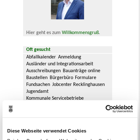
Hier geht es zum
Willkommensgruß
.
Oft gesucht
Abfallkalender
Anmeldung
Ausländer und Integrationsarbeit
Ausschreibungen
Bauanträge online
Baustellen
Bürgerbüro
Formulare
Fundsachen
Jobcenter Recklinghausen
Jugendamt
Kommunale Servicebetriebe
Kreis Recklinghausen
Notdienste
Ordnungsamt
Personalausweis
Rat und Ausschüsse
Reisepass
Stadtbibliothek
Ummeldung
Diese Webseite verwendet Cookies
Verkaufsoffene Sonntage